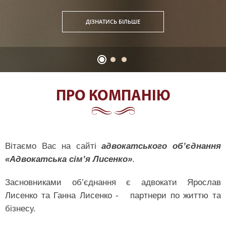
ДIЗНАТИСЬ БIЛЬШЕ
ПРО КОМПАНIЮ
Вітаємо Вас на сайті
адвокатського об’єднання
«Адвокатська сім’я Лисенко»
.
Засновниками об’єднання є адвокати Ярослав
Лисенко та Ганна Лисенко - партнери по життю та
бізнесу.