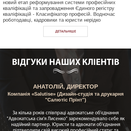
новий етап реформування системи професійних
кваліфікацій та запровадження Єдиного регістру
кваліфікацій - Класифікатор професій. Водночас
роботодавці, кадровики та юристи нерідко
ДЕТАЛЬНIШЕ
ВIДГУКИ НАШИХ КЛIЕНТIВ
АНАТОЛІЙ, ДИРЕКТОР
Компанія «Salutise» (Дизайн-студія та друкарня
"Салютіс Прінт")
За кілька років співпраці адвокатське об'єднання
"Адвокатська сім'я Лисенко" зарекомендувало себе як
надійний партнер. Юристи та адвокати об'єднання
підтвердили свій високий професійний статус та