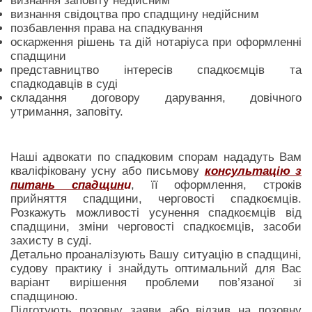
визнання заповіту недійсним
визнання свідоцтва про спадщину недійсним
позбавлення права на спадкування
оскарження рішень та дій нотаріуса при оформленні
спадщини
представництво інтересів спадкоємців та
спадкодавців в суді
складання договору дарування, довічного
утримання, заповіту.
Наші адвокати по спадковим спорам нададуть Вам
кваліфіковану усну або письмову
консультацію з
питань спадщин
и
, її оформлення, строків
прийняття спадщини, черговості спадкоємців.
Розкажуть можливості усунення спадкоємців від
спадщини, зміни черговості спадкоємців, засоби
захисту в суді.
Детально проаналізують Вашу ситуацію в спадщині,
судову практику і знайдуть оптимальний для Вас
варіант вирішення проблеми пов’язаної зі
спадщиною.
Підготують позовну заяви або відзив на позовну