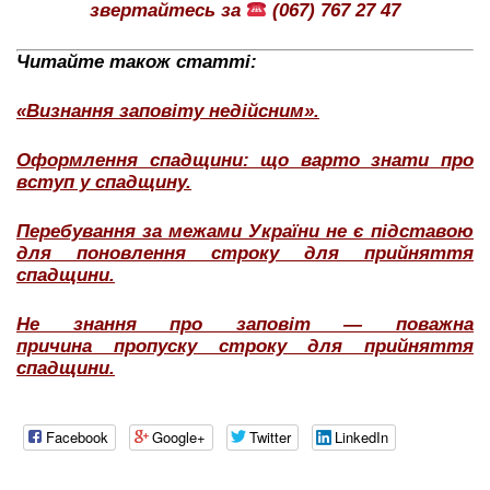
звертайтесь за
(067) 767 27 47
Читайте також статті:
«Визнання заповіту недійсним».
Оформлення спадщини: що варто знати про
вступ у спадщину.
Перебування за межами України не є підставою
для поновлення строку для прийняття
спадщини.
Не знання про заповіт — поважна
причина пропуску строку для прийняття
спадщини.
Facebook
Google+
Twitter
LinkedIn