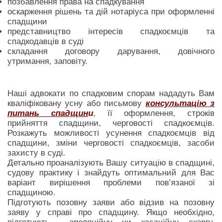
позбавлення права на спадкування
оскарження рішень та дій нотаріуса при оформленні
спадщини
представництво інтересів спадкоємців та
спадкодавців в суді
складання договору дарування, довічного
утримання, заповіту.
Наші адвокати по спадковим спорам нададуть Вам
кваліфіковану усну або письмову
консультацію з
питань спадщин
и
, її оформлення, строків
прийняття спадщини, черговості спадкоємців.
Розкажуть можливості усунення спадкоємців від
спадщини, зміни черговості спадкоємців, засоби
захисту в суді.
Детально проаналізують Вашу ситуацію в спадщині,
судову практику і знайдуть оптимальний для Вас
варіант вирішення проблеми пов’язаної зі
спадщиною.
Підготують позовну заяви або відзив на позовну
заяву у справі про спадщину. Якщо необхідно,