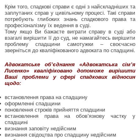
Крім того, спадкові справи є одні з найскладніших та
заплутаних справ у цивільному процесі. Такі справи
потребують глибоких знань спадкового права та
професіоналізму їх ведення в суді.
Тому якщо Ви бажаєте виграти справу в суді або
взагалі вирішити її до суд, не намагайтесь вирішити
проблему спадщини самотужки – своєчасно
зверніться до кваліфікованого адвоката по спадщині.
Адвокатське об’єднання «Адвокатська сім’я
Лисенко» кваліфіковано допоможе вирішити
Ваші проблеми у сфері спадкових відносин
щодо:
встановлення права на спадщину
оформленні спадщини
поновлення строків прийняття спадщини
встановлення права на обов’язкову частку у
спадщині
визнання заповіту недійсним
визнання свідоцтва про спадщину недійсним