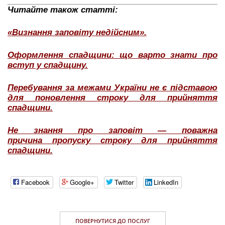
Читайте також статті:
«Визнання заповіту недійсним».
Оформлення спадщини: що варто знати про
вступ у спадщину.
Перебування за межами України не є підставою
для поновлення строку для прийняття
спадщини.
Не знання про заповіт — поважна
причина пропуску строку для прийняття
спадщини.
Facebook
Google+
Twitter
LinkedIn
ПОВЕРНУТИСЯ ДО ПОСЛУГ