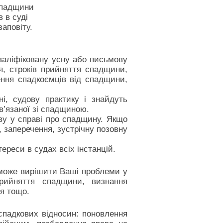
спадщини
 в суді
аповіту.
валіфіковану усну або письмову
я, строків прийняття спадщини,
ення спадкоємців від спадщини,
і, судову практику і знайдуть
’язаної зі спадщиною.
ву у справі про спадщину. Якщо
, заперечення, зустрічну позовну
ереси в судах всіх інстанцій.
оможе вирішити Ваші проблеми у
прийняття спадщини, визнання
ня тощо.
спадкових відносин: поновлення