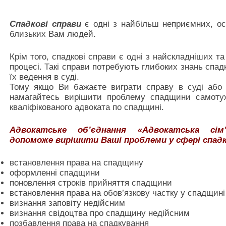
Спадкові справи
є одні з найбільш неприємних, оск
близьких Вам людей.
Крім того, спадкові справи є одні з найскладніших т
процесі. Такі справи потребують глибоких знань спад
їх ведення в суді.
Тому якщо Ви бажаєте виграти справу в суді або в
намагайтесь вирішити проблему спадщини самотуж
кваліфікованого адвоката по спадщині.
Адвокатське об’єднання «Адвокатська сім’
допоможе вирішити Ваші проблеми у сфері спадк
встановлення права на спадщину
оформленні спадщини
поновлення строків прийняття спадщини
встановлення права на обов’язкову частку у спадщині
визнання заповіту недійсним
визнання свідоцтва про спадщину недійсним
позбавлення права на спадкування