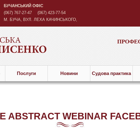
БУЧАНСЬКИЙ ОФІС
(067) 767-27-47
(067) 423-77-54
М. БУЧА, ВУЛ. ЛЕХА КАЧИНСЬКОГО,
3
ПРОФЕС
ю
Послуги
Новини
Судова практика
E ABSTRACT WEBINAR FACEB