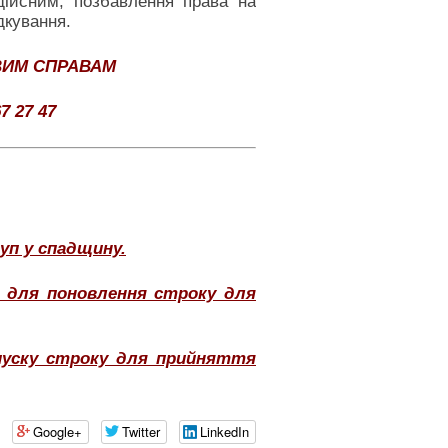
дійсним, позбавлення права на
дкування.
ВИМ СПРАВАМ
7 27 47
п у спадщину.
ю для поновлення строку для
пуску строку для прийняття
Google+
Twitter
LinkedIn