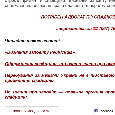
строків прийняття спадщини, визнання заповіту не
спадкування, визнання права власності в порядку спа
ПОТРІБЕН АДВОКАТ ПО СПАДКО
звертайтесь за
(067) 76
Читайте також статті:
«Визнання заповіту недійсним».
Оформлення спадщини: що варто знати про всту
Перебування за межами України не є підставо
прийняття спадщини.
Не знання про заповіт — поважна причина про
спадщини.
Facebook
ПОВЕРНУТИСЯ ДО ПОСЛУГ