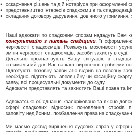
оскарження рішень та дій нотаріуса при оформленні 
представництво інтересів спадкоємців та спадкодавців
складання договору дарування, довічного утримання, з
Наші адвокати по спадковим спорам нададуть Вам к
консультацію з питань спадщин
и
, її оформленн
черговості спадкоємців. Розкажуть можливості усун
зміни черговості спадкоємців, засоби захисту в суді.
Детально проаналізують Вашу ситуацію в спадщин
оптимальний для Вас варіант вирішення проблеми пов
Підготують позовну заяви або відзив на позовну зая
необхідно, підготують апеляційну чи касаційну скаргу
заяву, всі процесуальні документи до суду.
Адвокати представлять та захистять Ваші права та інт
Адвокатське об’єднання кваліфіковано та якісно доп
сфері спадкових відносин: поновлення строків 
заповіту недійсним, позбавлення права на спадкуван
Ми маємо досвід вирішення судових справ у сфері 