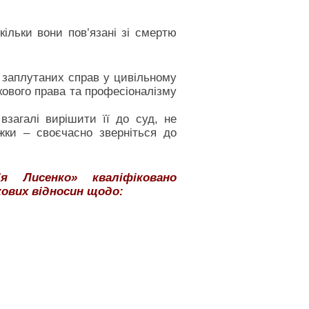
ільки вони пов’язані зі смертю
а заплутаних справ у цивільному
кового права та професіоналізму
загалі вирішити її до суд, не
ки – своєчасно зверніться до
я Лисенко» кваліфіковано
ових відносин щодо: