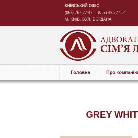
КИЇВСЬКИЙ ОФІС
(067) 767-27-47
(067) 423-77-54
М. КИЇВ, ВУЛ. БОГДАНА
ХМЕЛЬНИЦЬКОГО, 45 Б
Головна
Про компанi
GREY WHIT