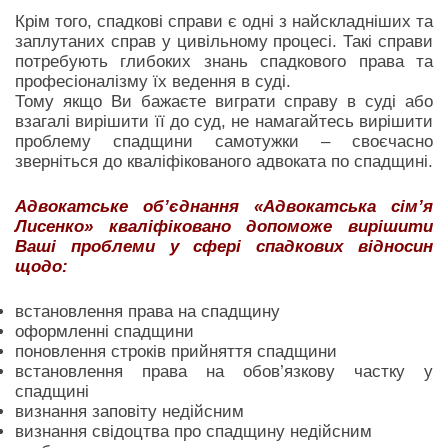
Крім того, спадкові справи є одні з найскладніших та
заплутаних справ у цивільному процесі. Такі справи
потребують глибоких знань спадкового права та
професіоналізму їх ведення в суді.
Тому якщо Ви бажаєте виграти справу в суді або
взагалі вирішити її до суд, не намагайтесь вирішити
проблему спадщини самотужки – своєчасно
зверніться до кваліфікованого адвоката по спадщині.
Адвокатське об’єднання «Адвокатська сім’я
Лисенко» кваліфіковано допоможе вирішити
Ваші проблеми у сфері спадкових відносин
щодо:
встановлення права на спадщину
оформленні спадщини
поновлення строків прийняття спадщини
встановлення права на обов’язкову частку у
спадщині
визнання заповіту недійсним
визнання свідоцтва про спадщину недійсним