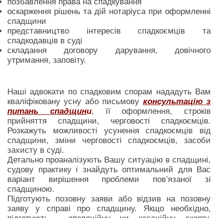
позбавлення права на спадкування
оскарження рішень та дій нотаріуса при оформленні
спадщини
представництво інтересів спадкоємців та
спадкодавців в суді
складання договору дарування, довічного
утримання, заповіту.
Наші адвокати по спадковим спорам нададуть Вам
кваліфіковану усну або письмову
консультацію з
питань спадщин
и
, її оформлення, строків
прийняття спадщини, черговості спадкоємців.
Розкажуть можливості усунення спадкоємців від
спадщини, зміни черговості спадкоємців, засоби
захисту в суді.
Детально проаналізують Вашу ситуацію в спадщині,
судову практику і знайдуть оптимальний для Вас
варіант вирішення проблеми пов’язаної зі
спадщиною.
Підготують позовну заяви або відзив на позовну
заяву у справі про спадщину. Якщо необхідно,