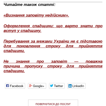
Читайте також статті:
«Визнання заповіту недійсним».
Оформлення спадщини: що варто знати про
вступ у спадщину.
Перебування за межами України не є підставою
для поновлення строку для прийняття
спадщини.
Не знання про заповіт — поважна
причина пропуску строку для прийняття
спадщини.
Facebook
Google+
Twitter
LinkedIn
ПОВЕРНУТИСЯ ДО ПОСЛУГ