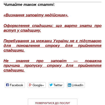
Читайте також статті:
«Визнання заповіту недійсним».
Оформлення спадщини: що варто знати про
вступ у спадщину.
Перебування за межами України не є підставою
для поновлення строку для прийняття
спадщини.
Не знання про заповіт — поважна
причина пропуску строку для прийняття
спадщини.
Facebook
Google+
Twitter
LinkedIn
ПОВЕРНУТИСЯ ДО ПОСЛУГ