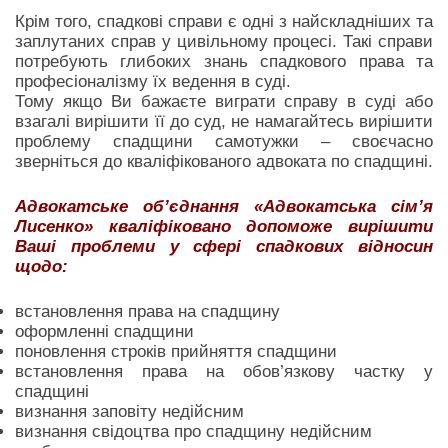
Крім того, спадкові справи є одні з найскладніших та
заплутаних справ у цивільному процесі. Такі справи
потребують глибоких знань спадкового права та
професіоналізму їх ведення в суді.
Тому якщо Ви бажаєте виграти справу в суді або
взагалі вирішити її до суд, не намагайтесь вирішити
проблему спадщини самотужки – своєчасно
зверніться до кваліфікованого адвоката по спадщині.
Адвокатське об’єднання «Адвокатська сім’я
Лисенко» кваліфіковано допоможе вирішити
Ваші проблеми у сфері спадкових відносин
щодо:
встановлення права на спадщину
оформленні спадщини
поновлення строків прийняття спадщини
встановлення права на обов’язкову частку у
спадщині
визнання заповіту недійсним
визнання свідоцтва про спадщину недійсним