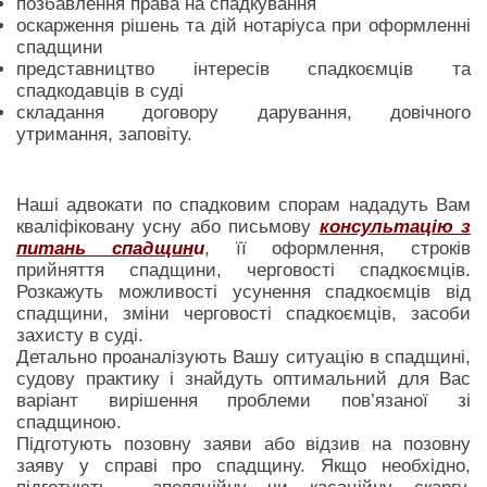
позбавлення права на спадкування
оскарження рішень та дій нотаріуса при оформленні
спадщини
представництво інтересів спадкоємців та
спадкодавців в суді
складання договору дарування, довічного
утримання, заповіту.
Наші адвокати по спадковим спорам нададуть Вам
кваліфіковану усну або письмову
консультацію з
питань спадщин
и
, її оформлення, строків
прийняття спадщини, черговості спадкоємців.
Розкажуть можливості усунення спадкоємців від
спадщини, зміни черговості спадкоємців, засоби
захисту в суді.
Детально проаналізують Вашу ситуацію в спадщині,
судову практику і знайдуть оптимальний для Вас
варіант вирішення проблеми пов’язаної зі
спадщиною.
Підготують позовну заяви або відзив на позовну
заяву у справі про спадщину. Якщо необхідно,