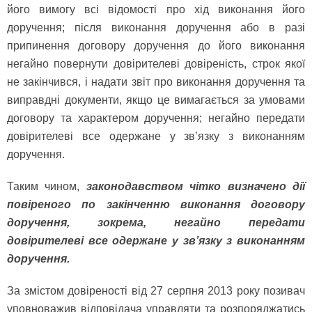
його вимогу всі відомості про хід виконання його
доручення; після виконання доручення або в разі
припинення договору доручення до його виконання
негайно повернути довірителеві довіреність, строк якої
не закінчився, і надати звіт про виконання доручення та
виправдні документи, якщо це вимагається за умовами
договору та характером доручення; негайно передати
довірителеві все одержане у зв’язку з виконанням
доручення.
Таким чином,
законодавством чітко визначено дії
повіреного по закінченню виконання договору
доручення, зокрема, негайно передати
довірителеві все одержане у зв’язку з виконанням
доручення.
За змістом довіреності від 27 серпня 2013 року позивач
уповноважив відповідача управляти та розпоряджатись