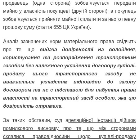
продавець (одна сторона) зобов’язується передати
майно у власність покупцеві (другій стороні), а покупець
зобов’язується прийняти майно і сплатити за нього певну
грошову суму (стаття 655 ЦК України).
Аналіз зазначених норм матеріального права свідчить
про те, що
видача довіреності на володіння,
користування та розпорядження транспортним
засобом без належного укладення договору купівлі-
продажу цього транспортного засобу не
вважається укладеним відповідно до закону
договором та не є підставою для набуття права
власності на транспортний засіб особою, яка цю
довіреність отримала.
За таких обставин, суд а
пеляційної інстанції дійшов
помилкового висновку про те, що між сторонами
склалися правовідносини щодо купівлі-продажу