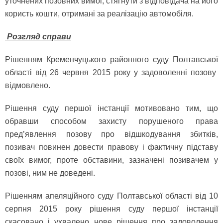
уточнених позовних вимог, стягнути з відповідача на його
користь кошти, отримані за реалізацію автомобіля.
Розгляд справи
Рішенням Кременчуцького районного суду Полтавської
області від 26 червня 2015 року у задоволенні позову
відмовлено.
Рішення суду першої інстанції мотивовано тим, що
обравши способом захисту порушеного права
пред’явлення позову про відшкодування збитків,
позивач повинен довести правову і фактичну підставу
своїх вимог, проте обставини, зазначені позивачем у
позові, ним не доведені.
Рішенням апеляційного суду Полтавської області від 10
серпня 2015 року рішення суду першої інстанції
скасовано і ухвалено нове рішення про задоволення