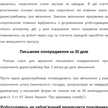
звузились, скорочення стали частіше та швидше. В цій статті
розглянемо основні нюанси при скороченні, які повинен знати
держслужбовець при звільненні. Законне звільнення працівника за
скороченням повинно відбуватись з дотриманням роботодавцем
чіткого алгоритму дій, у разі порушення якого працівник може
повновитись на роботі через суд та стягнути середній заробіток за
час вимушеного прогулу.
Письмове попередження за 30 днів
Раніше строк для вручення письмового повідомлення пр
скорочення держслужбовці був 2 місяці до дати звільнення.
Проте зараз держслужбовця попереджають про звільнення у разі
скорочення штату (чисельності, посади), реорганізації чи ліквідації
держоргану у письмовій формі не пізніше ніж за 30 календарних
днів (ч. 3 ст. 87 Закон України “Про державну службу”).
Роботодавець не забов’язаний переводити працівника