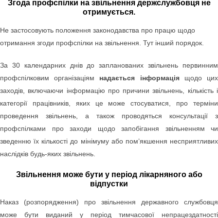
Згода профспілки на звільнення держслужбовця не
отримується.
Не застосовують положення законодавства про працю щодо
отримання згоди профспілки на звільнення. Тут інший порядок.
За 30 календарних днів до запланованих звільнень первинним
профспілковим організаціям
надається інформація
щодо ци
заходів, включаючи інформацію про причини звільнень, кількість і
категорії працівників, яких це може стосуватися, про терміни
проведення звільнень, а також проводяться консультації з
профспілками про заходи щодо запобігання звільненням чи
зведенню їх кількості до мінімуму або пом’якшення несприятливих
наслідків будь-яких звільнень.
Звільнення може бути у період лікарняного або
відпустки
Наказ (розпорядження) про звільнення державного службовця
може бути виданий у період тимчасової непрацездатності