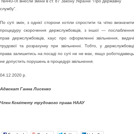
№440-IX внесли зміни в ст. 87 Закону України “Про державну
службу”.
По суті змін, з однієї сторони хотіли спростити та чітко визначити
процедуру скорочення держслужбовців, з іншої — послаблення
прав держслужбовців, хаус про оформленні звільнення, видачі
трудової та розрахунку при звільненні. Тобто, у держслужбовці
права залишитись на посаді по суті не не має, якщо роботодавець
не допустить порушень в процедурі звільнення.
04.12.2020 р.
Адвокат Ганна Лисенко
Член Комітету трудового права НААУ