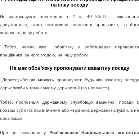
на іншу посаду
Не застосовують положення ч. 2 ст. 40 КЗпП — звільнення
допускається, якщо неможливо перевести працівника, за його
згодою, на іншу роботу.
Тобто, немає вже обов’язку у роботодавця переводити
працівника, за його згодою, на іншу роботу.
Не має обов’язку пропонувати вакантну посаду
Держслужбовцю
можуть
пропонувати будь-яку вакантну посад
держслужби у тому самому держоргані
(за наявності)
.
Тобто,
пропозиція державному службовцю вакантної посади
правом
суб’єкта призначення або керівника державної служби,
а не
обов’язком.
Про це зазначено у
Роз’ясненнях Національного агентств