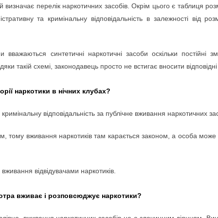
й визначає перелік наркотичних засобів. Окрім цього є таблиця роз
стративну та кримінальну відповідальність в залежності від роз
и вважаються синтетичні наркотичні засоби оскільки постійні зм
яки такій схемі, законодавець просто не встигає вносити відповідні
орії наркотики в нічних клубах?
кримінальну відповідальність за публічне вживання наркотичних зас
ем, тому вживання наркотиків там карається законом, а особа може 
а вживання відвідувачами наркотиків.
котра вживає і розповсюджує наркотики?