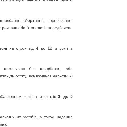
нятком є
публічне
або вчинене групою
придбання, зберігання, перевезення,
х речовин або їх аналогів передбачене
олі на строк від 4 до 12 и років з
но неможливе без придбання, або
итягнути особу, яка вживала наркотичні
озбавленням волі на строк
від 3 до 5
аркотичних засобів, а також надання
йна.