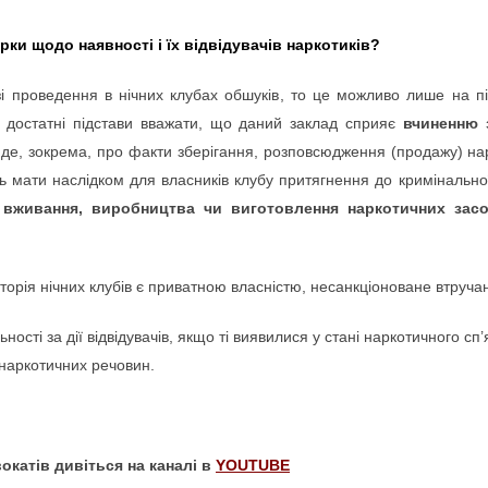
рки щодо наявності і їх відвідувачів наркотиків?
 проведення в нічних клубах обшуків, то це можливо лише на під
 достатні підстави вважати, що даний заклад сприяє
вчиненню з
йде, зокрема, про факти зберігання, розповсюдження (продажу) на
ть мати наслідком для власників клубу притягнення до кримінально
 вживання, виробництва чи виготовлення наркотичних засо
торія нічних клубів є приватною власністю, несанкціоноване втруча
ьності за дії відвідувачів, якщо ті виявилися у стані наркотичного с
 наркотичних речовин.
окатів дивіться на каналі в
YOUTUBE