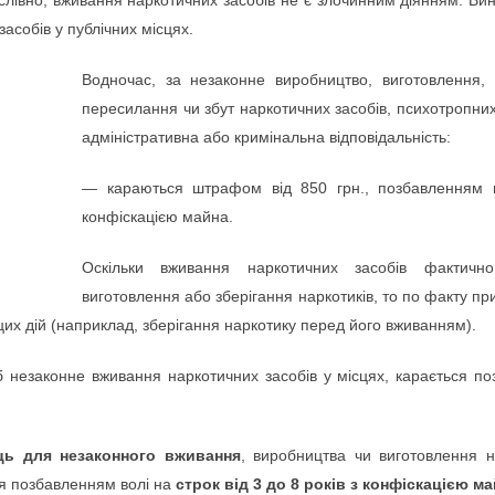
слівно, вживання наркотичних засобів не є злочинним діянням. Ви
асобів у публічних місцях.
Водночас, за незаконне виробництво, виготовлення, 
пересилання чи збут наркотичних засобів, психотропни
адміністративна або кримінальна відповідальність:
— караються штрафом від 850 грн., позбавленням в
конфіскацією майна.
Оскільки вживання наркотичних засобів фактич
виготовлення або зберігання наркотиків, то по факту пр
их дій (наприклад, зберігання наркотику перед його вживанням).
б незаконне вживання наркотичних засобів у місцях, карається п
сць для незаконного вживання
, виробництва чи виготовлення н
я позбавленням волі на
строк від 3 до 8 років з конфіскацією ма