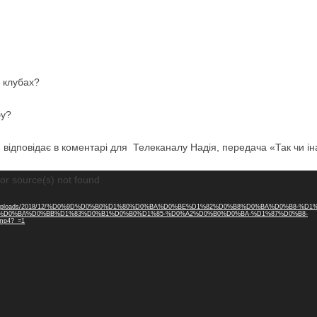
х клубах?
бу?
відповідає в коментарі для Телеканалу Надія, передача «Так чи ін
or source(s) not found
p-content/uploads/2018/12/%D0%9D%D0%B0%D1%80%D0%BA%D0%BE%D1%82%D0%B8%D0%BA%D0%B8-%D1%
%D0%BA%D0%BB%D1%83%D0%B1%D0%B0%D1%85-%D0%A2%D0%B0%D0%BA-%D1%87%D0%B8-
p4?_=1