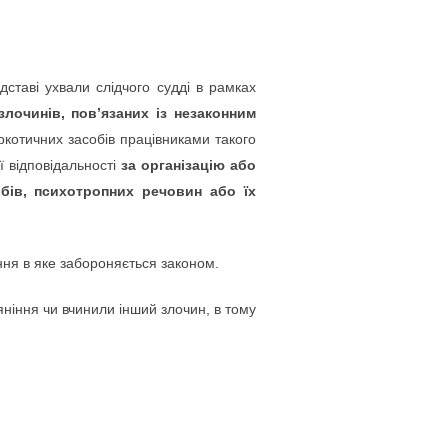
ставі ухвали слідчого судді в рамках
лочинів, пов’язаних із незаконним
ркотичних засобів працівниками такого
ї відповідальності
за організацію або
бів, психотропних речовин або їх
ння в яке забороняється законом.
п’яніння чи вчинили інший злочин, в тому