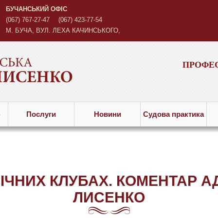
БУЧАНСЬКИЙ ОФІС
(067) 767-27-47
(067) 423-77-54
М. БУЧА, ВУЛ. ЛЕХА КАЧИНСЬКОГО,
3
ПРОФЕС
ю
Послуги
Новини
Судова практика
НІЧНИХ КЛУБАХ. КОМЕНТАР А
ЛИСЕНКО