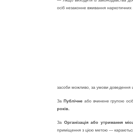
— Якщо виходити із законодавства до
осіб незаконне вживання наркотичних з
засоби можливо, за умови доведення ц
За
Публічне
або вчинене групою осі
років.
За
Організація або утримання мі
приміщення з цією метою — караютьс