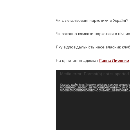
Чи є легалізовані наркотики в Україні?
Чи законно вживати наркотики в нічни
Яку відповідальність несе власник клу
На ці питання адвокат
Ганна Лисенко
Видеоплеер
Media error: Format(s) not supported 
Скачать файл: http://lysenko-solicitors.com/w
%D0%BD%D1%96%D1%87%D0%BD%D0%B8%D1%85-
%D0%86%D0%BD%D0%B0%D0%BA%D1%88%D0%B5.m