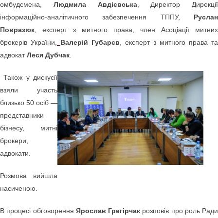
омбудсмена,
Людмила Авдієвська
, Директор Дирекції
інформаційно-аналітичного забезпечення ТППУ,
Руслан
Повразюк
, експерт з митного права, член Асоціації митних
брокерів України,
Валерій Губарєв
, експерт з митного права та
адвокат
Леся Дубчак
.
Також у дискусії
взяли участь
близько 50 осіб —
представники
бізнесу, митні
брокери,
адвокати.
Розмова вийшла
насиченою.
В процесі обговорення
Ярослав Грегірчак
розповів про роль Ради