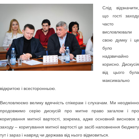
Слід відзначити,
що гості заходу
часто
висловлювали
свою думку і це
було
надзвичайно
корисно. Дискусія
від цього була
максимально
відкритою і всесторонньою.
Висловлюємо велику вдячність спікерам і слухачам. Ми неодмінно
продовжимо серію дискусій про митне право загалом і про
коригування митної вартості, зокрема, адже основний висновок з
заходу – коригування митної вартості це засіб наповнення бюджету
тут і зараз і навряд чи держава від нього відмовиться.