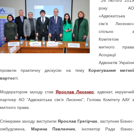
26 лютого 2019
року АО
«Адвокатська
сім’я Лисенко»
спільно з
Комітетом
митного права
Асоціації
Адвокатів України
провели практичну дискусію на тему
Коригування митно
вартос
ті.
Модератором заходу став
Ярослав Лисенко
, адвокат, керуючи
партнер АО “Адвокатська сім’я Лисенко”, Голова Комітету ААУ з
митного права.
Спікерами заходу виступили
Ярослав Грегірчак
, заступник Бізнес
омбудсмена,
Марина Павленчик
, інспектор Ради бізнес