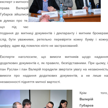
експерт з митного
права Валерій
Губарєв зійшлися
в думках про те,
що під час
подання до митниці документів і декларанту і митним брокерам
слід бути уважними, ретельно перевіряти кожну букву і кожну
цифру, адже від помилок ніхто не застрахований.
Експерти наголосили, що вимоги митників щодо надання
додаткових документів є, як правило, безпідставними. При цьому, і
пан Руслан і пан Валерій порадили звертати увагу на незаконність
вимоги про надання додаткових документів, а не лише на
незаконності підняття митної вартості.
Крім того,
Валерій
Губарєв