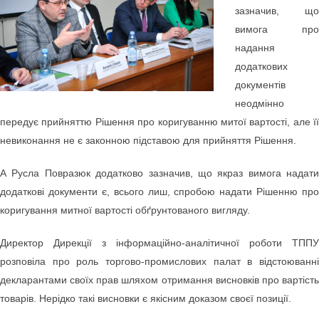
зазначив, що
вимога про
надання
додаткових
документів
неодмінно
передує прийняттю Рішення про коригуванню митої вартості, але її
невиконання не є законною підставою для прийняття Рішення.
А Русла Повразюк додатково зазначив, що якраз вимога надати
додаткові документи є, всього лиш, спробою надати Рішенню про
коригування митної вартості обґрунтованого вигляду.
Директор Дирекції з інформаційно-аналітичної роботи ТППУ
розповіла про роль торгово-промислових палат в відстоюванні
декларантами своїх прав шляхом отримання висновків про вартість
товарів. Нерідко такі висновки є якісним доказом своєї позиції.