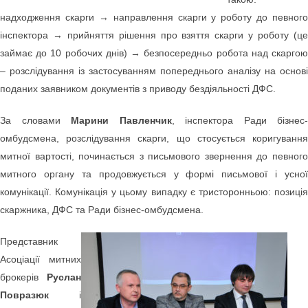
надходження скарги → направлення скарги у роботу до певного
інспектора → прийняття рішення про взяття скарги у роботу (це
займає до 10 робочих днів) → безпосередньо робота над скаргою
– розслідування із застосуванням попереднього аналізу на основі
поданих заявником документів з приводу бездіяльності ДФС.
За словами
Марини Павленчик
, інспектора Ради бізнес-
омбудсмена, розслідування скарги, що стосується коригування
митної вартості, починається з письмового звернення до певного
митного органу та продовжується у формі письмової і усної
комунікації. Комунікація у цьому випадку є тристоронньою: позиція
скаржника, ДФС та Ради бізнес-омбудсмена.
Представник
Асоціації митних
брокерів
Руслан
Повразюк
і