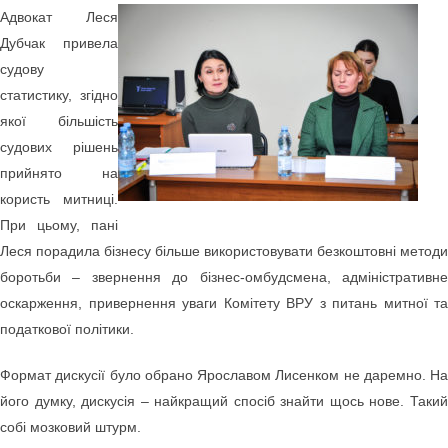
Адвокат Леся
Дубчак привела
судову
статистику, згідно
якої більшість
судових рішень
прийнято на
користь митниці.
При цьому, пані
Леся порадила бізнесу більше використовувати безкоштовні методи
боротьби – звернення до бізнес-омбудсмена, адміністративне
оскарження, привернення уваги Комітету ВРУ з питань митної та
податкової політики.
Формат дискусії було обрано Ярославом Лисенком не даремно. На
його думку, дискусія – найкращий спосіб знайти щось нове. Такий
собі мозковий штурм.