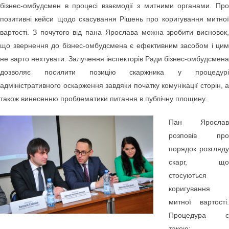
бізнес-омбудсмен в процесі взаємодії з митними органами. Про
позитивні кейси щодо скасування Рішень про коригування митної
вартості. З почутого від пана Ярослава можна зробити висновок,
що звернення до бізнес-омбудсмена є ефективним засобом і цим
не варто нехтувати. Залучення інспекторів Ради бізнес-омбудсмена
дозволяє посилити позицію скаржника у процедурі
адміністративного оскарження завдяки початку комунікації сторін, а
також винесенню проблематики питання в публічну площину.
Пан Ярослав
розповів про
порядок розгляду
скарг, що
стосуються
коригування
митної вартості.
Процедура є
такою: