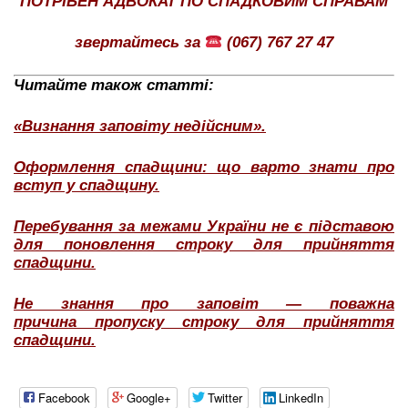
ПОТРІБЕН АДВОКАТ ПО СПАДКОВИМ СПРАВАМ
звертайтесь за
(067) 767 27 47
Читайте також статті:
«Визнання заповіту недійсним».
Оформлення спадщини: що варто знати про
вступ у спадщину.
Перебування за межами України не є підставою
для поновлення строку для прийняття
спадщини.
Не знання про заповіт — поважна
причина пропуску строку для прийняття
спадщини.
Facebook
Google+
Twitter
LinkedIn