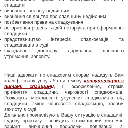
спадщині
визнання заповіту недійсним
визнання свідоцтва про спадщину недійсним
позбавлення права на спадкування
оскарження рішень та дій нотаріуса при оформленні
спадщини
представництво інтересів спадкоємців та
спадкодавців в суді
складання договору дарування, довічного
утримання, заповіту.
Наші адвокати по спадковим спорам нададуть Вам
кваліфіковану усну або письмову
консультацію з
питань спадщин
и
, її оформлення, строків
прийняття спадщини, черговості спадкоємців.
Розкажуть можливості усунення спадкоємців від
спадщини, зміни черговості спадкоємців, засоби
захисту в суді.
Детально проаналізують Вашу ситуацію в спадщині,
судову практику і знайдуть оптимальний для Вас
варіант вирішення проблеми пов’язаної зі