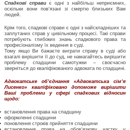
Спадкові справи
є одні з найбільш неприємних,
оскільки вони пов’язані зі смертю близьких Вам
людей.
Крім того, спадкові справи є одні з найскладніших та
заплутаних справ у цивільному процесі. Такі справи
потребують глибоких знань спадкового права та
професіоналізму їх ведення в суді.
Тому якщо Ви бажаєте виграти справу в суді або
взагалі вирішити її до суд, не намагайтесь вирішити
проблему спадщини самотужки – своєчасно
зверніться до кваліфікованого адвоката по спадщині.
Адвокатське об’єднання «Адвокатська сім’я
Лисенко» кваліфіковано допоможе вирішити
Ваші проблеми у сфері спадкових відносин
щодо:
встановлення права на спадщину
оформленні спадщини
поновлення строків прийняття спадщини
встановлення права на обов’язкову частку у