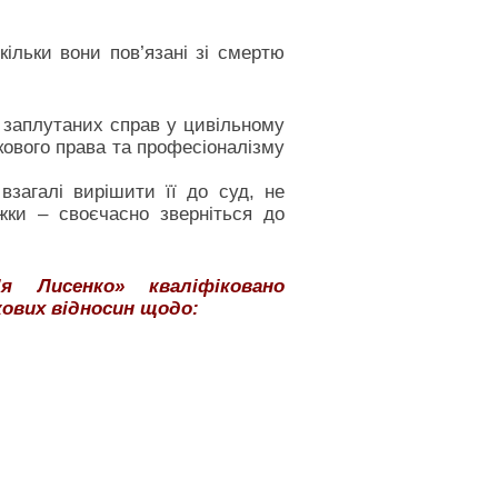
ільки вони пов’язані зі смертю
а заплутаних справ у цивільному
кового права та професіоналізму
загалі вирішити її до суд, не
ки – своєчасно зверніться до
я Лисенко» кваліфіковано
ових відносин щодо: