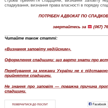
строків прийняття спадщини, визнання заповіту не
спадкування, визнання права власності в порядку спа
ПОТРІБЕН АДВОКАТ ПО СПАДКО
звертайтесь за
(067) 76
Читайте також статті:
«Визнання заповіту недійсним».
Оформлення спадщини: що варто знати про всту
Перебування за межами України не є підставо
прийняття спадщини.
Не знання про заповіт — поважна причина про
спадщини.
Facebook
ПОВЕРНУТИСЯ ДО ПОСЛУГ