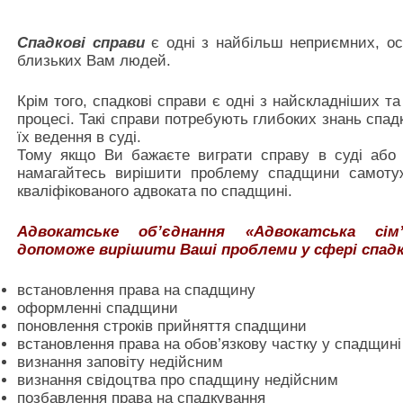
Спадкові справи
є одні з найбільш неприємних, оск
близьких Вам людей.
Крім того, спадкові справи є одні з найскладніших т
процесі. Такі справи потребують глибоких знань спад
їх ведення в суді.
Тому якщо Ви бажаєте виграти справу в суді або в
намагайтесь вирішити проблему спадщини самотуж
кваліфікованого адвоката по спадщині.
Адвокатське об’єднання «Адвокатська сім’
допоможе вирішити Ваші проблеми у сфері спадк
встановлення права на спадщину
оформленні спадщини
поновлення строків прийняття спадщини
встановлення права на обов’язкову частку у спадщині
визнання заповіту недійсним
визнання свідоцтва про спадщину недійсним
позбавлення права на спадкування