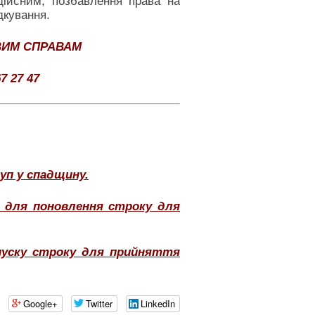
дійсним, позбавлення права на
дкування.
ВИМ СПРАВАМ
7 27 47
п у спадщину.
ю для поновлення строку для
пуску строку для прийняття
Google+
Twitter
LinkedIn