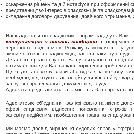
оскарження рішень та дій нотаріуса при оформленні 
представництво інтересів спадкоємців та спадкодавців
складання договору дарування, довічного утримання, з
Наші адвокати по спадковим спорам нададуть Вам к
консультацію з питань спадщин
и
, її оформленн
черговості спадкоємців. Розкажуть можливості усун
зміни черговості спадкоємців, засоби захисту в суді.
Детально проаналізують Вашу ситуацію в спадщин
оптимальний для Вас варіант вирішення проблеми пов
Підготують позовну заяви або відзив на позовну зая
необхідно, підготують апеляційну чи касаційну скаргу
заяву, всі процесуальні документи до суду.
Адвокати представлять та захистять Ваші права та інт
Адвокатське об’єднання кваліфіковано та якісно доп
сфері спадкових відносин: поновлення строків 
заповіту недійсним, позбавлення права на спадкуван
Ми маємо досвід вирішення судових справ у сфері 