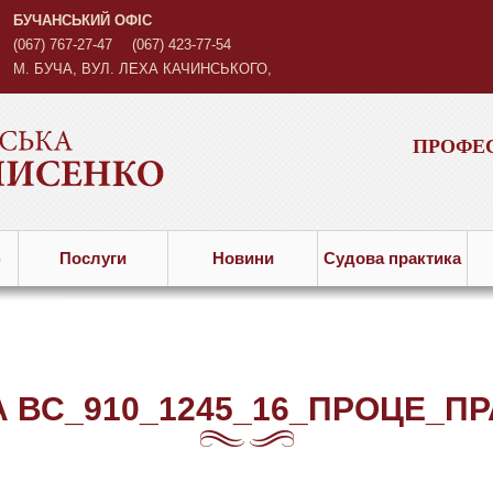
БУЧАНСЬКИЙ ОФІС
(067) 767-27-47
(067) 423-77-54
М. БУЧА, ВУЛ. ЛЕХА КАЧИНСЬКОГО,
3
ПРОФЕС
ю
Послуги
Новини
Судова практика
 ВС_910_1245_16_ПРОЦЕ_П