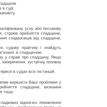
спадщини
 в суді
аповіту.
валіфіковану усну або письмову
я, строків прийняття спадщини,
ення спадкоємців від спадщини,
і, судову практику і знайдуть
’язаної зі спадщиною.
ву у справі про спадщину. Якщо
, заперечення, зустрічну позовну
ереси в судах всіх інстанцій.
оможе вирішити Ваші проблеми у
прийняття спадщини, визнання
ня тощо.
спадкових відносин: поновлення