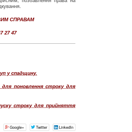
дійсним, позбавлення права на
дкування.
ВИМ СПРАВАМ
7 27 47
п у спадщину.
ю для поновлення строку для
пуску строку для прийняття
Google+
Twitter
LinkedIn