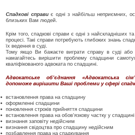
Спадкові справи
є одні з найбільш неприємних, оск
близьких Вам людей.
Крім того, спадкові справи є одні з найскладніших т
процесі. Такі справи потребують глибоких знань спад
їх ведення в суді.
Тому якщо Ви бажаєте виграти справу в суді або в
намагайтесь вирішити проблему спадщини самотуж
кваліфікованого адвоката по спадщині.
Адвокатське об’єднання «Адвокатська сім’
допоможе вирішити Ваші проблеми у сфері спадк
встановлення права на спадщину
оформленні спадщини
поновлення строків прийняття спадщини
встановлення права на обов’язкову частку у спадщині
визнання заповіту недійсним
визнання свідоцтва про спадщину недійсним
позбавлення права на спадкування