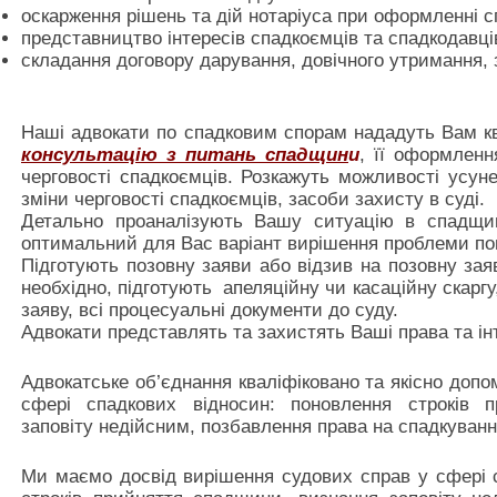
оскарження рішень та дій нотаріуса при оформленні 
представництво інтересів спадкоємців та спадкодавців
складання договору дарування, довічного утримання, з
Наші адвокати по спадковим спорам нададуть Вам к
консультацію з питань спадщин
и
, її оформленн
черговості спадкоємців. Розкажуть можливості усун
зміни черговості спадкоємців, засоби захисту в суді.
Детально проаналізують Вашу ситуацію в спадщин
оптимальний для Вас варіант вирішення проблеми пов
Підготують позовну заяви або відзив на позовну зая
необхідно, підготують апеляційну чи касаційну скаргу
заяву, всі процесуальні документи до суду.
Адвокати представлять та захистять Ваші права та інт
Адвокатське об’єднання кваліфіковано та якісно доп
сфері спадкових відносин: поновлення строків 
заповіту недійсним, позбавлення права на спадкуван
Ми маємо досвід вирішення судових справ у сфері 