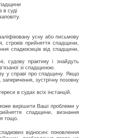
спадщини
 в суді
аповіту.
валіфіковану усну або письмову
я, строків прийняття спадщини,
ення спадкоємців від спадщини,
і, судову практику і знайдуть
’язаної зі спадщиною.
ву у справі про спадщину. Якщо
, заперечення, зустрічну позовну
ереси в судах всіх інстанцій.
оможе вирішити Ваші проблеми у
прийняття спадщини, визнання
ня тощо.
спадкових відносин: поновлення