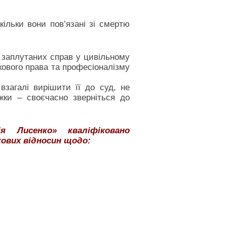
ільки вони пов’язані зі смертю
а заплутаних справ у цивільному
кового права та професіоналізму
загалі вирішити її до суд, не
ки – своєчасно зверніться до
я Лисенко» кваліфіковано
ових відносин щодо: