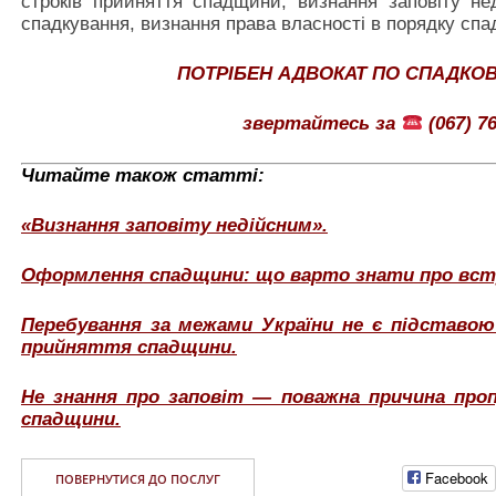
строків прийняття спадщини, визнання заповіту не
спадкування, визнання права власності в порядку спа
ПОТРІБЕН АДВОКАТ ПО СПАДКО
звертайтесь за
(067) 76
Читайте також статті:
«Визнання заповіту недійсним».
Оформлення спадщини: що варто знати про всту
Перебування за межами України не є підставо
прийняття спадщини.
Не знання про заповіт — поважна причина про
спадщини.
Facebook
ПОВЕРНУТИСЯ ДО ПОСЛУГ