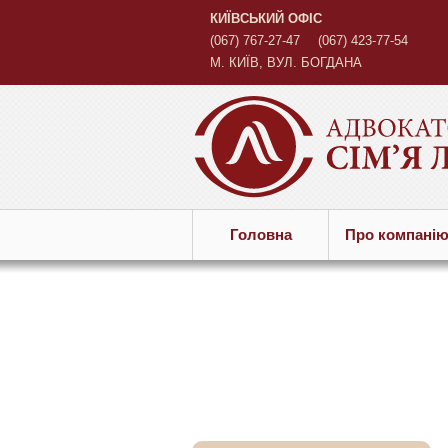
КИЇВСЬКИЙ ОФІС
(067) 767-27-47
(067) 423-77-54
М. КИЇВ, ВУЛ. БОГДАНА
ХМЕЛЬНИЦЬКОГО, 45 Б
Головна
Про компанi