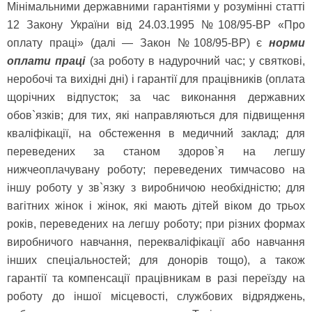
Мінімальними державними гарантіями у розумінні статті
12 Закону України від 24.03.1995 №108/95-ВР «Про
оплату праці» (далі — Закон №108/95-ВР) є
норми
оплати праці
(за роботу в надурочний час; у святкові,
неробочі та вихідні дні) і гарантії для працівників (оплата
щорічних відпусток; за час виконання державних
обов`язків; для тих, які направляються для підвищення
кваліфікації, на обстеження в медичний заклад; для
переведених за станом здоров`я на легшу
нижчеоплачувану роботу; переведених тимчасово на
іншу роботу у зв`язку з виробничою необхідністю; для
вагітних жінок і жінок, які мають дітей віком до трьох
років, переведених на легшу роботу; при різних формах
виробничого навчання, перекваліфікації або навчання
інших спеціальностей; для донорів тощо), а також
гарантії та компенсації працівникам в разі переїзду на
роботу до іншої місцевості, службових відряджень,