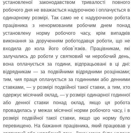
установленої законодавством тривалості повного
робочого дня не вважається надурочною і оплачується в
одинарному розмірі. Так само не є надурочною робота
працівника з ненормованим робочим днем понад
установлену норму робочого часу, крім випадків
виконання за дорученням роботодавця роботи, що не
входила до кола його обов`язків. Працівникам, які
залучались до роботи у святковий чи неробочий день,
вона оплачується за години, відпрацьовані в ці дні:
відрядникам — за подвійними відрядними розцінками;
тим, чия праця оплачується за годинними або денними
ставками, — у розмірі подвійної такої ставки, а тим, хто
одержує місячний оклад, — у розмірі одинарної годинної
або денної ставки понад оклад, якщо ця робота
провадилась у межах місячної норми робочого часу, і в
розмірі подвійної такої ставки, якщо цю норму було
перевищено. На бажання працівника, який працював у