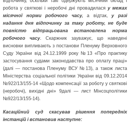
відпочинку, оскільки такі одержують місячний оклад і
робота у святкові і неробочі дні провадилася
у межах
місячної норми робочого часу,
а відтак,
у разі
надання дня відпочинку за таку роботу, не буде
повністю відпрацьована встановлена норма
робочого часу
. Скаржник зауважує, що наведені
висновки випливають з постанови Пленуму Верховного
Суду України від 24.12.1999 року №13 «Про практику
застосування судами законодавства про оплату праці»
(далі — постанова Пленуму ВСУ №13), а також листа
Міністерства соціальної політики України від 09.12.2014
№922/13/155-14 «Щодо компенсації за роботу у святкові
(неробочі), вихідні дні» 9далі — лист Мінсоцполітики
№922/13/155-14).
Касаційний суд скасував рішення попередніх
інстанцій і встановив наступне: