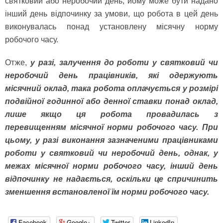
святковий або неробочий день, йому може бути надано
інший день відпочинку за умови, що робота в цей день
виконувалась понад установлену місячну норму
робочого часу.
Отже,
у разі, залучення до роботи у святковий чи
неробочий день працівників, які одержують
місячний оклад, така робота оплачується у розмірі
подвійної годинної або денної ставки понад оклад,
лише якщо ця робота провадилась з
перевищенням місячної норми робочого часу. При
цьому, у разі виконання зазначеними працівниками
роботи у святковий чи неробочий день, однак, у
межах місячної норми робочого часу, інший день
відпочинку не надається, оскільки це спричинить
зменшення встановленої їм норми робочого часу.
Facebook
Google+
Twitter
LinkedIn