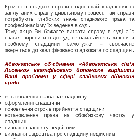
Крім того, спадкові справи є одні з найскладніших та
заплутаних справ у цивільному процесі. Такі справи
потребують глибоких знань спадкового права та
професіоналізму їх ведення в суді.
Тому якщо Ви бажаєте виграти справу в суді або
взагалі вирішити її до суд, не намагайтесь вирішити
проблему спадщини самотужки – своєчасно
зверніться до кваліфікованого адвоката по спадщині.
Адвокатське об’єднання «Адвокатська сім’я
Лисенко» кваліфіковано допоможе вирішити
Ваші проблеми у сфері спадкових відносин
щодо:
встановлення права на спадщину
оформленні спадщини
поновлення строків прийняття спадщини
встановлення права на обов’язкову частку у
спадщині
визнання заповіту недійсним
визнання свідоцтва про спадщину недійсним