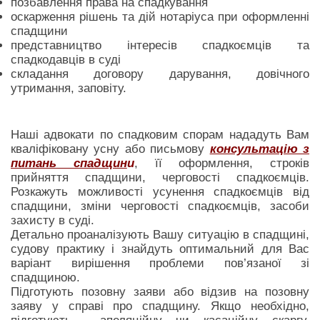
позбавлення права на спадкування
оскарження рішень та дій нотаріуса при оформленні
спадщини
представництво інтересів спадкоємців та
спадкодавців в суді
складання договору дарування, довічного
утримання, заповіту.
Наші адвокати по спадковим спорам нададуть Вам
кваліфіковану усну або письмову
консультацію з
питань спадщин
и
, її оформлення, строків
прийняття спадщини, черговості спадкоємців.
Розкажуть можливості усунення спадкоємців від
спадщини, зміни черговості спадкоємців, засоби
захисту в суді.
Детально проаналізують Вашу ситуацію в спадщині,
судову практику і знайдуть оптимальний для Вас
варіант вирішення проблеми пов’язаної зі
спадщиною.
Підготують позовну заяви або відзив на позовну
заяву у справі про спадщину. Якщо необхідно,