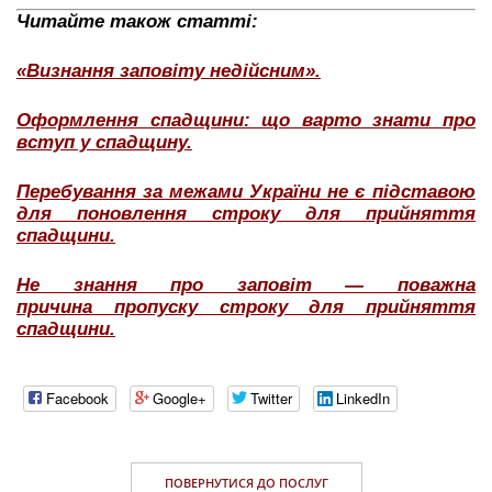
Читайте також статті:
«Визнання заповіту недійсним».
Оформлення спадщини: що варто знати про
вступ у спадщину.
Перебування за межами України не є підставою
для поновлення строку для прийняття
спадщини.
Не знання про заповіт — поважна
причина пропуску строку для прийняття
спадщини.
Facebook
Google+
Twitter
LinkedIn
ПОВЕРНУТИСЯ ДО ПОСЛУГ