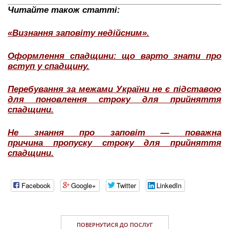
Читайте також статті:
«Визнання заповіту недійсним».
Оформлення спадщини: що варто знати про
вступ у спадщину.
Перебування за межами України не є підставою
для поновлення строку для прийняття
спадщини.
Не знання про заповіт — поважна
причина пропуску строку для прийняття
спадщини.
Facebook
Google+
Twitter
LinkedIn
ПОВЕРНУТИСЯ ДО ПОСЛУГ