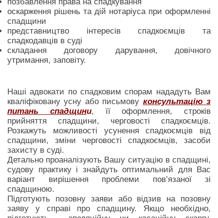
позбавлення права на спадкування
оскарження рішень та дій нотаріуса при оформленні
спадщини
представництво інтересів спадкоємців та
спадкодавців в суді
складання договору дарування, довічного
утримання, заповіту.
Наші адвокати по спадковим спорам нададуть Вам
кваліфіковану усну або письмову
консультацію з
питань спадщин
и
, її оформлення, строків
прийняття спадщини, черговості спадкоємців.
Розкажуть можливості усунення спадкоємців від
спадщини, зміни черговості спадкоємців, засоби
захисту в суді.
Детально проаналізують Вашу ситуацію в спадщині,
судову практику і знайдуть оптимальний для Вас
варіант вирішення проблеми пов’язаної зі
спадщиною.
Підготують позовну заяви або відзив на позовну
заяву у справі про спадщину. Якщо необхідно,