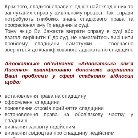
Крім того, спадкові справи є одні з найскладніших та
заплутаних справ у цивільному процесі. Такі справи
потребують глибоких знань спадкового права та
професіоналізму їх ведення в суді.
Тому якщо Ви бажаєте виграти справу в суді або
взагалі вирішити її до суд, не намагайтесь вирішити
проблему спадщини самотужки – своєчасно
зверніться до кваліфікованого адвоката по спадщині.
Адвокатське об’єднання «Адвокатська сім’я
Лисенко» кваліфіковано допоможе вирішити
Ваші проблеми у сфері спадкових відносин
щодо:
встановлення права на спадщину
оформленні спадщини
поновлення строків прийняття спадщини
встановлення права на обов’язкову частку у
спадщині
визнання заповіту недійсним
визнання свідоцтва про спадщину недійсним