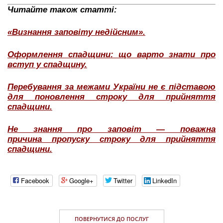
Читайте також статті:
«Визнання заповіту недійсним».
Оформлення спадщини: що варто знати про
вступ у спадщину.
Перебування за межами України не є підставою
для поновлення строку для прийняття
спадщини.
Не знання про заповіт — поважна
причина пропуску строку для прийняття
спадщини.
Facebook
Google+
Twitter
LinkedIn
ПОВЕРНУТИСЯ ДО ПОСЛУГ