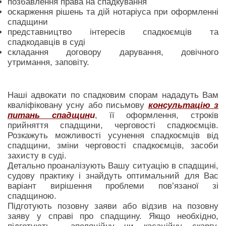
позбавлення права на спадкування
оскарження рішень та дій нотаріуса при оформленні
спадщини
представництво інтересів спадкоємців та
спадкодавців в суді
складання договору дарування, довічного
утримання, заповіту.
Наші адвокати по спадковим спорам нададуть Вам
кваліфіковану усну або письмову
консультацію з
питань спадщин
и
, її оформлення, строків
прийняття спадщини, черговості спадкоємців.
Розкажуть можливості усунення спадкоємців від
спадщини, зміни черговості спадкоємців, засоби
захисту в суді.
Детально проаналізують Вашу ситуацію в спадщині,
судову практику і знайдуть оптимальний для Вас
варіант вирішення проблеми пов’язаної зі
спадщиною.
Підготують позовну заяви або відзив на позовну
заяву у справі про спадщину. Якщо необхідно,