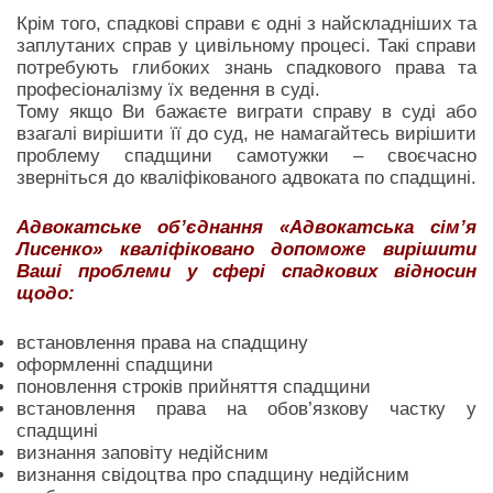
Крім того, спадкові справи є одні з найскладніших та
заплутаних справ у цивільному процесі. Такі справи
потребують глибоких знань спадкового права та
професіоналізму їх ведення в суді.
Тому якщо Ви бажаєте виграти справу в суді або
взагалі вирішити її до суд, не намагайтесь вирішити
проблему спадщини самотужки – своєчасно
зверніться до кваліфікованого адвоката по спадщині.
Адвокатське об’єднання «Адвокатська сім’я
Лисенко» кваліфіковано допоможе вирішити
Ваші проблеми у сфері спадкових відносин
щодо:
встановлення права на спадщину
оформленні спадщини
поновлення строків прийняття спадщини
встановлення права на обов’язкову частку у
спадщині
визнання заповіту недійсним
визнання свідоцтва про спадщину недійсним