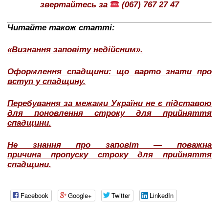
звертайтесь за
(067) 767 27 47
Читайте також статті:
«Визнання заповіту недійсним».
Оформлення спадщини: що варто знати про
вступ у спадщину.
Перебування за межами України не є підставою
для поновлення строку для прийняття
спадщини.
Не знання про заповіт — поважна
причина пропуску строку для прийняття
спадщини.
Facebook
Google+
Twitter
LinkedIn