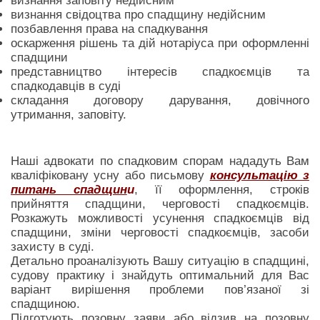
визнання заповіту недійсним
визнання свідоцтва про спадщину недійсним
позбавлення права на спадкування
оскарження рішень та дій нотаріуса при оформленні
спадщини
представництво інтересів спадкоємців та
спадкодавців в суді
складання договору дарування, довічного
утримання, заповіту.
Наші адвокати по спадковим спорам нададуть Вам
кваліфіковану усну або письмову
консультацію з
питань спадщин
и
, її оформлення, строків
прийняття спадщини, черговості спадкоємців.
Розкажуть можливості усунення спадкоємців від
спадщини, зміни черговості спадкоємців, засоби
захисту в суді.
Детально проаналізують Вашу ситуацію в спадщині,
судову практику і знайдуть оптимальний для Вас
варіант вирішення проблеми пов’язаної зі
спадщиною.
Підготують позовну заяви або відзив на позовну