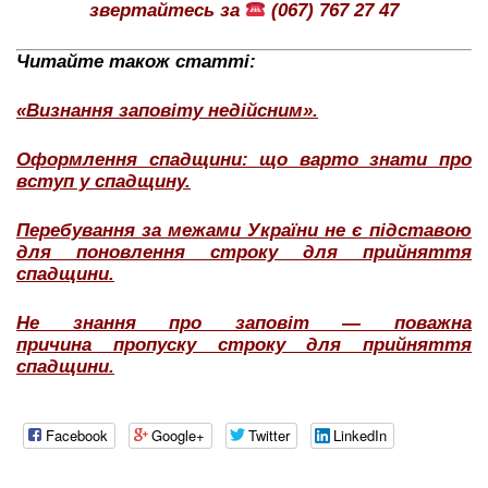
звертайтесь за
(067) 767 27 47
Читайте також статті:
«Визнання заповіту недійсним».
Оформлення спадщини: що варто знати про
вступ у спадщину.
Перебування за межами України не є підставою
для поновлення строку для прийняття
спадщини.
Не знання про заповіт — поважна
причина пропуску строку для прийняття
спадщини.
Facebook
Google+
Twitter
LinkedIn