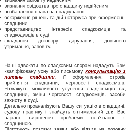
визнання заповіту недійсним
визнання свідоцтва про спадщину недійсним
позбавлення права на спадкування
оскарження рішень та дій нотаріуса при оформленні
спадщини
представництво інтересів спадкоємців та
спадкодавців в суді
складання договору дарування, довічного
утримання, заповіту.
Наші адвокати по спадковим спорам нададуть Вам
кваліфіковану усну або письмову
консультацію з
питань спадщин
и
, її оформлення, строків
прийняття спадщини, черговості спадкоємців.
Розкажуть можливості усунення спадкоємців від
спадщини, зміни черговості спадкоємців, засоби
захисту в суді.
Детально проаналізують Вашу ситуацію в спадщині,
судову практику і знайдуть оптимальний для Вас
варіант вирішення проблеми пов’язаної зі
спадщиною.
Підготують позовну заяви або відзив на позовну