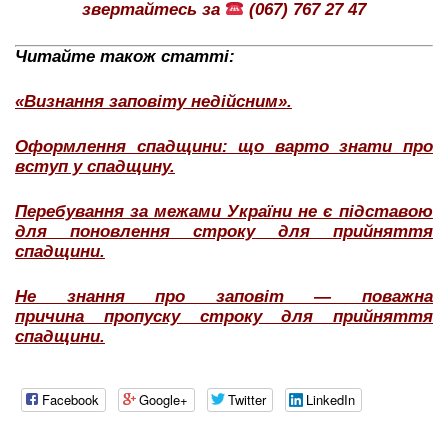
звертайтесь за
(067) 767 27 47
Читайте також статті:
«Визнання заповіту недійсним».
Оформлення спадщини: що варто знати про
вступ у спадщину.
Перебування за межами України не є підставою
для поновлення строку для прийняття
спадщини.
Не знання про заповіт — поважна
причина пропуску строку для прийняття
спадщини.
Facebook
Google+
Twitter
LinkedIn