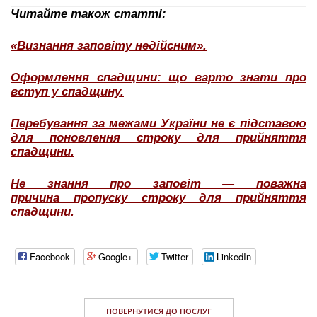
Читайте також статті:
«Визнання заповіту недійсним».
Оформлення спадщини: що варто знати про
вступ у спадщину.
Перебування за межами України не є підставою
для поновлення строку для прийняття
спадщини.
Не знання про заповіт — поважна
причина пропуску строку для прийняття
спадщини.
Facebook
Google+
Twitter
LinkedIn
ПОВЕРНУТИСЯ ДО ПОСЛУГ