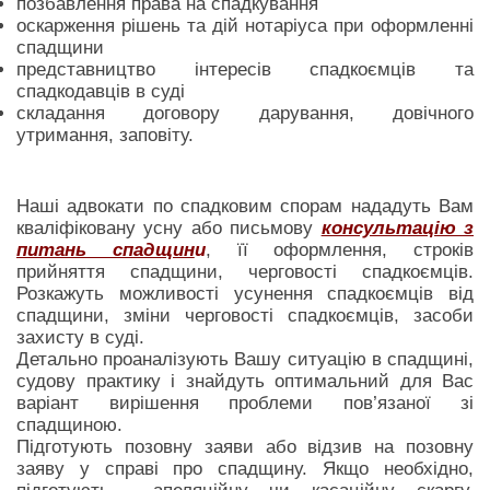
позбавлення права на спадкування
оскарження рішень та дій нотаріуса при оформленні
спадщини
представництво інтересів спадкоємців та
спадкодавців в суді
складання договору дарування, довічного
утримання, заповіту.
Наші адвокати по спадковим спорам нададуть Вам
кваліфіковану усну або письмову
консультацію з
питань спадщин
и
, її оформлення, строків
прийняття спадщини, черговості спадкоємців.
Розкажуть можливості усунення спадкоємців від
спадщини, зміни черговості спадкоємців, засоби
захисту в суді.
Детально проаналізують Вашу ситуацію в спадщині,
судову практику і знайдуть оптимальний для Вас
варіант вирішення проблеми пов’язаної зі
спадщиною.
Підготують позовну заяви або відзив на позовну
заяву у справі про спадщину. Якщо необхідно,