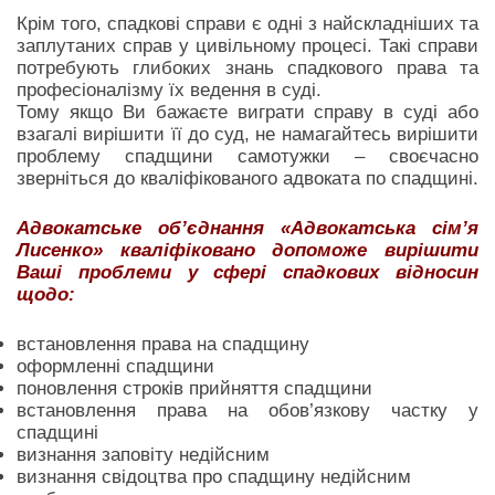
Крім того, спадкові справи є одні з найскладніших та
заплутаних справ у цивільному процесі. Такі справи
потребують глибоких знань спадкового права та
професіоналізму їх ведення в суді.
Тому якщо Ви бажаєте виграти справу в суді або
взагалі вирішити її до суд, не намагайтесь вирішити
проблему спадщини самотужки – своєчасно
зверніться до кваліфікованого адвоката по спадщині.
Адвокатське об’єднання «Адвокатська сім’я
Лисенко» кваліфіковано допоможе вирішити
Ваші проблеми у сфері спадкових відносин
щодо:
встановлення права на спадщину
оформленні спадщини
поновлення строків прийняття спадщини
встановлення права на обов’язкову частку у
спадщині
визнання заповіту недійсним
визнання свідоцтва про спадщину недійсним