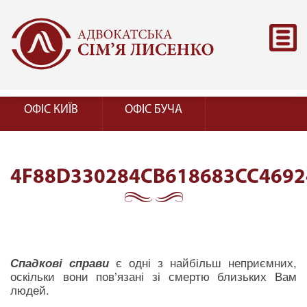
ОФІС КИЇВ
ОФІС БУЧА
4F88D330284CB618683CC469
Спадкові справи
є одні з найбільш неприємних,
оскільки вони пов’язані зі смертю близьких Вам
людей.