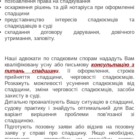
позбавлення права на спадкування
оскарження рішень та дій нотаріуса при оформленні
спадщини
представництво інтересів спадкоємців та
спадкодавців в суді
складання договору дарування, довічного
утримання, заповіту.
Наші адвокати по спадковим спорам нададуть Вам
кваліфіковану усну або письмову
консультацію з
питань спадщин
и
, її оформлення, строків
прийняття спадщини, черговості спадкоємців.
Розкажуть можливості усунення спадкоємців від
спадщини, зміни черговості спадкоємців, засоби
захисту в суді.
Детально проаналізують Вашу ситуацію в спадщині,
судову практику і знайдуть оптимальний для Вас
варіант вирішення проблеми пов’язаної зі
спадщиною.
Підготують позовну заяви або відзив на позовну
заяву у справі про спадщину. Якщо необхідно,