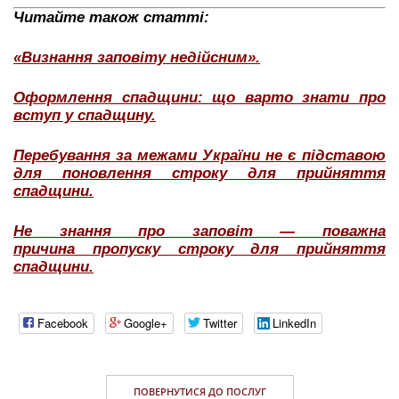
Читайте також статті:
«Визнання заповіту недійсним».
Оформлення спадщини: що варто знати про
вступ у спадщину.
Перебування за межами України не є підставою
для поновлення строку для прийняття
спадщини.
Не знання про заповіт — поважна
причина пропуску строку для прийняття
спадщини.
Facebook
Google+
Twitter
LinkedIn
ПОВЕРНУТИСЯ ДО ПОСЛУГ