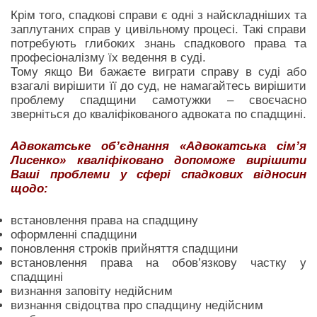
Крім того, спадкові справи є одні з найскладніших та
заплутаних справ у цивільному процесі. Такі справи
потребують глибоких знань спадкового права та
професіоналізму їх ведення в суді.
Тому якщо Ви бажаєте виграти справу в суді або
взагалі вирішити її до суд, не намагайтесь вирішити
проблему спадщини самотужки – своєчасно
зверніться до кваліфікованого адвоката по спадщині.
Адвокатське об’єднання «Адвокатська сім’я
Лисенко» кваліфіковано допоможе вирішити
Ваші проблеми у сфері спадкових відносин
щодо:
встановлення права на спадщину
оформленні спадщини
поновлення строків прийняття спадщини
встановлення права на обов’язкову частку у
спадщині
визнання заповіту недійсним
визнання свідоцтва про спадщину недійсним