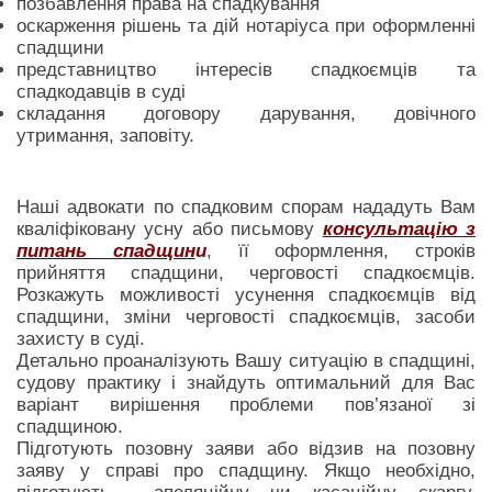
позбавлення права на спадкування
оскарження рішень та дій нотаріуса при оформленні
спадщини
представництво інтересів спадкоємців та
спадкодавців в суді
складання договору дарування, довічного
утримання, заповіту.
Наші адвокати по спадковим спорам нададуть Вам
кваліфіковану усну або письмову
консультацію з
питань спадщин
и
, її оформлення, строків
прийняття спадщини, черговості спадкоємців.
Розкажуть можливості усунення спадкоємців від
спадщини, зміни черговості спадкоємців, засоби
захисту в суді.
Детально проаналізують Вашу ситуацію в спадщині,
судову практику і знайдуть оптимальний для Вас
варіант вирішення проблеми пов’язаної зі
спадщиною.
Підготують позовну заяви або відзив на позовну
заяву у справі про спадщину. Якщо необхідно,