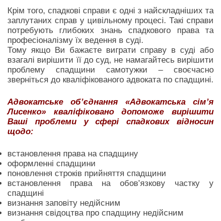
Крім того, спадкові справи є одні з найскладніших та
заплутаних справ у цивільному процесі. Такі справи
потребують глибоких знань спадкового права та
професіоналізму їх ведення в суді.
Тому якщо Ви бажаєте виграти справу в суді або
взагалі вирішити її до суд, не намагайтесь вирішити
проблему спадщини самотужки – своєчасно
зверніться до кваліфікованого адвоката по спадщині.
Адвокатське об’єднання «Адвокатська сім’я
Лисенко» кваліфіковано допоможе вирішити
Ваші проблеми у сфері спадкових відносин
щодо:
встановлення права на спадщину
оформленні спадщини
поновлення строків прийняття спадщини
встановлення права на обов’язкову частку у
спадщині
визнання заповіту недійсним
визнання свідоцтва про спадщину недійсним