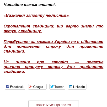
Читайте також статті:
«Визнання заповіту недійсним».
Оформлення спадщини: що варто знати про
вступ у спадщину.
Перебування за межами України не є підставою
для поновлення строку для прийняття
спадщини.
Не знання про заповіт — поважна
причина пропуску строку для прийняття
спадщини.
Facebook
Google+
Twitter
LinkedIn
ПОВЕРНУТИСЯ ДО ПОСЛУГ