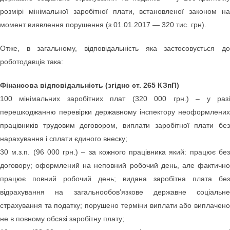
розмірі мінімальної заробітної плати, встановленої законом на
момент виявлення порушення (з 01.01.2017 — 320 тис. грн).
Отже, в загальному, відповідальність яка застосовується до
роботодавців така:
Фінансова відповідальність (згідно ст. 265 КЗпП)
100 мінімальних заробітних плат (320 000 грн.) – у разі
перешкоджанню перевірки державному інспектору неоформлених
працівників трудовим договором, виплати заробітної плати без
нарахування і сплати єдиного внеску;
30 м.з.п. (96 000 грн.) – за кожного працівника який: працює без
договору; оформлений на неповний робочий день, але фактично
працює повний робочий день; видана заробітна плата без
відрахування на загальнообов’язкове державне соціальне
страхування та податку; порушено терміни виплати або виплачено
не в повному обсязі заробітну плату;