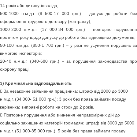
14 років або дитину-інваліда;
500-1000 н.м.д.г. (8 500-17 000 грн.) – допуск до роботи без
оформлення трудового договору (контракту);
1000-2000 н.м.д.г. (17 000-34 000 грн.) – повторне порушення
протягом року щодо допуску до роботи без відповідних документів;
50-100 н.м.д.г. (850-1 700 грн.) – у разі не усунення порушень за
вимогою інспекторів;
20-40 н.м.д.г. (340-680 грн.) – за порушення законодавства про
охорону праці.
3) Кримінальна відповідальність
 За незаконне звільнення працівника: штраф від 2000 до 3000
н.м.д.г. (34 000- 51 000 грн.); 3 роки без права займати посаду
керівника; виправні роботи на строк до 2 років.
 Повторне порушення або вчинення неправомірних дій до
соціально захищених категорій громадян: штраф від 3000 до 5000
н.м.д.г. (51 000-85 000 грн.); 5 років без права займати посаду