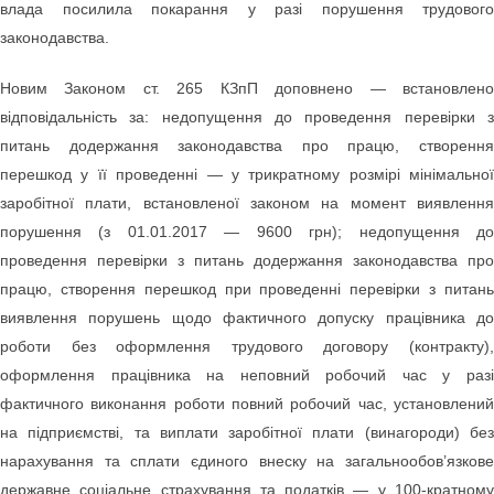
влада посилила покарання у разі порушення трудового
законодавства.
Новим Законом ст. 265 КЗпП доповнено — встановлено
відповідальність за: недопущення до проведення перевірки з
питань додержання законодавства про працю, створення
перешкод у її проведенні — у трикратному розмірі мінімальної
заробітної плати, встановленої законом на момент виявлення
порушення (з 01.01.2017 — 9600 грн); недопущення до
проведення перевірки з питань додержання законодавства про
працю, створення перешкод при проведенні перевірки з питань
виявлення порушень щодо фактичного допуску працівника до
роботи без оформлення трудового договору (контракту),
оформлення працівника на неповний робочий час у разі
фактичного виконання роботи повний робочий час, установлений
на підприємстві, та виплати заробітної плати (винагороди) без
нарахування та сплати єдиного внеску на загальнообов’язкове
державне соціальне страхування та податків — у 100-кратному