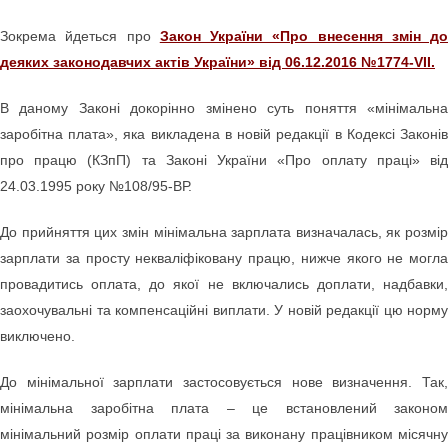
Зокрема йдеться про
Закон України «Про внесення змін до
деяких законодавчих актів України» від 06.12.2016 №1774-VII.
В даному Законі докорінно змінено суть поняття «мінімальна
заробітна плата», яка викладена в новій редакції в Кодексі Законів
про працю (КЗпП) та Законі України «Про оплату праці» від
24.03.1995 року №108/95-ВР.
До прийняття цих змін мінімальна зарплата визначалась, як розмір
зарплати за просту некваліфіковану працю, нижче якого не могла
провадитись оплата, до якої не включались доплати, надбавки,
заохочувальні та компенсаційні виплати. У новій редакції цю норму
виключено.
До мінімальної зарплати застосовується нове визначення. Так,
мінімальна заробітна плата – це встановлений законом
мінімальний розмір оплати праці за виконану працівником місячну