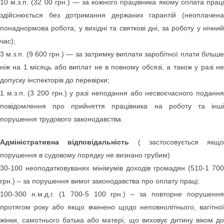
10 м.з.п. (32 00 грн.) — за кожного працівника якому оплата праці
здійснюється без дотримання держаних гарантій (неоплачена
понаднормова робота, у вихідні та святкові дні, за роботу у нічний
час);
3 м.з.п. (9 600 грн.) — за затримку виплати заробітної плати більше
ніж на 1 місяць або виплат не в повному обсязі, а також у разі не
допуску інспекторів до перевірки;
1 м.з.п. (3 200 грн.) у разі неподання або несвоєчасного подання
повідомлення про прийняття працівника на роботу та інші
порушення трудового законодавства.
Адміністративна відповідальність
( застосовується якщо
порушення в судовому порядку не визнано грубим)
30-100 неоподатковуваних мінімумів доходів громадян (510-1 700
грн.) – за порушення вимог законодавства про оплату праці;
100-300 н.м.д.г. (1 700-5 100 грн.) – за повторне порушення
протягом року або якщо вчинено щодо неповнолітнього, вагітної
жінки, самотнього батька або матері, що виховує дитину віком до