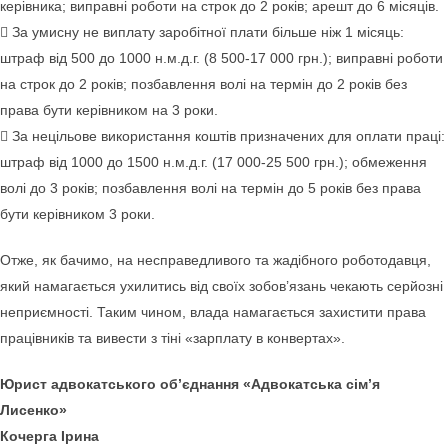
керівника; виправні роботи на строк до 2 років; арешт до 6 місяців.
 За умисну не виплату заробітної плати більше ніж 1 місяць:
штраф від 500 до 1000 н.м.д.г. (8 500-17 000 грн.); виправні роботи
на строк до 2 років; позбавлення волі на термін до 2 років без
права бути керівником на 3 роки.
 За нецільове використання коштів призначених для оплати праці:
штраф від 1000 до 1500 н.м.д.г. (17 000-25 500 грн.); обмеження
волі до 3 років; позбавлення волі на термін до 5 років без права
бути керівником 3 роки.
Отже, як бачимо, на несправедливого та жадібного роботодавця,
який намагається ухилитись від своїх зобов’язань чекають серйозні
неприємності. Таким чином, влада намагається захистити права
працівників та вивести з тіні «зарплату в конвертах».
Юрист адвокатського об’єднання «Адвокатська сім’я
Лисенко»
Кочерга Ірина