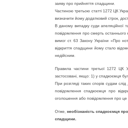
заяву про прийняття спадщини.
Частиною третьою статті 1272 ЦК Укра
визначити йому додатковий строк, дос
В даному випадку суди апеляційної та
повідомлення про смерть останнього н
вимог ст. 63 Закону України «Про но
відкриття спадщини йому стало відомо
недійсним.
Правила частини третьої 1272 ЦК 
застосовані, якщо: 1) у спадкоємця бу
При розгляді таких спорів судам слід
повідомлення спадкоємця про відкр
оголошення або повідомлення про це 
Отже,
необізнаність спадкоємця пр
спадщини.