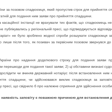
їни за позовом спадкоємця, який пропустив строк для прийняття с
татній для подання ним заяви про прийняття спадщини.
 касаційної інстанції не врахували тих фактів, що спадкоємець н
е публікувались у регіональній пресі, що підтверджується відпові
таріат» не було зроблено жодної спроби розшукати спадкоємця за 
 лише після того, як позивач за первісним позовом звернувся до 
України про надання додаткового строку для подання заяви п
ли перешкоди для подання такої заяви; 2) ці обставини визнані су
 дослідити чи вчиняв державний нотаріус після встановлення ним н
иття спадщини, чи здійснювався виклик спадкоємця за заповіт
у пресі, що свідчило б про належне сприяння для здійснення особ
о наявність заповіту є поважною причиною для встановлення 