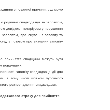
падщини з поважної причини, суд може
е є родичем спадкодавця за заповітом,
дною довідкою, нотаріусом у порушення
заповітом, про існування заповіту та
суду з позовом про визнання заповіту
ро прийняття спадщини можуть бути
дом поважними.
аявності заповіту спадкодавця дії для
ом, в тому числі шляхом публічного
истого розпорядження спадкодавця.
додаткового строку для прийняття