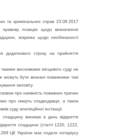
них та кримінальних справ 23.08.2017
 правову позицію щодо визначення
адщини, зокрема щодо необізнаності
я додаткового строку на прийняття
з такими висновками місцевого суду не
е можуть бути визнані поважними такі
ування заповіту.
озовом про наявність поважних причин
омо про смерть спадкодавця, а також
ів суду апеляційної інстанції.
а спадщину виникає в день відкриття
дкриття спадщини (статті 1220, 1222,
1269 ЦК України має подати нотаріусу