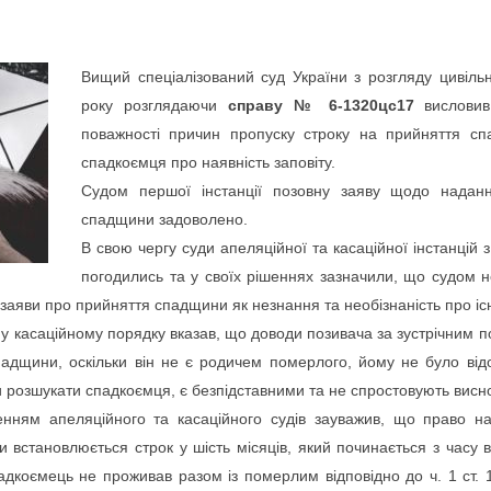
Вищий спеціалізований суд України з розгляду цивіль
року розглядаючи
справу № 6-1320цс17
висловив
поважності причин пропуску строку на прийняття сп
спадкоємця про наявність заповіту.
Судом першої інстанції позовну заяву щодо наданн
спадщини задоволено.
В свою чергу суди апеляційної та касаційної інстанцій 
погодились та у своїх рішеннях зазначили, що судом н
заяви про прийняття спадщини як незнання та необізнаність про існ
 касаційному порядку вказав, що доводи позивача за зустрічним п
адщини, оскільки він не є родичем померлого, йому не було від
розшукати спадкоємця, є безпідставними та не спростовують висновк
нням апеляційного та касаційного судів зауважив, що право н
становлюється строк у шість місяців, який починається з часу ві
адкоємець не проживав разом із померлим відповідно до ч. 1 ст. 