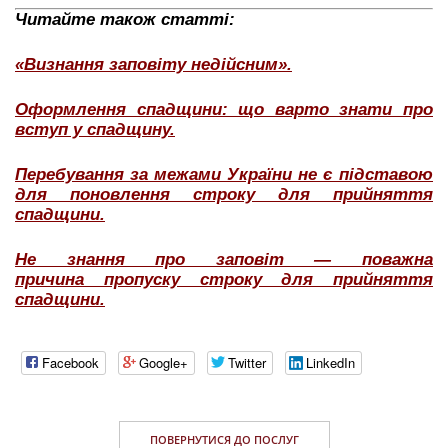
Читайте також статті:
«Визнання заповіту недійсним».
Оформлення спадщини: що варто знати про
вступ у спадщину.
Перебування за межами України не є підставою
для поновлення строку для прийняття
спадщини.
Не знання про заповіт — поважна
причина пропуску строку для прийняття
спадщини.
Facebook
Google+
Twitter
LinkedIn
ПОВЕРНУТИСЯ ДО ПОСЛУГ