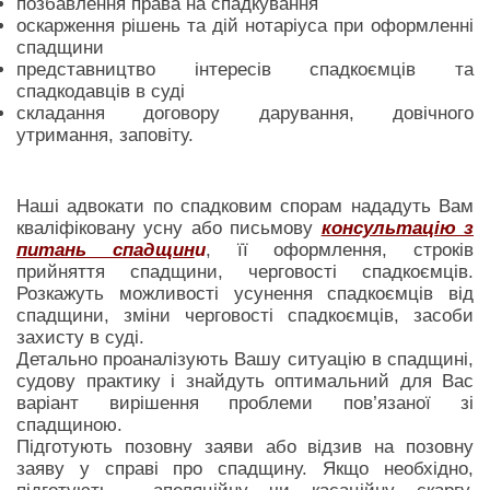
позбавлення права на спадкування
оскарження рішень та дій нотаріуса при оформленні
спадщини
представництво інтересів спадкоємців та
спадкодавців в суді
складання договору дарування, довічного
утримання, заповіту.
Наші адвокати по спадковим спорам нададуть Вам
кваліфіковану усну або письмову
консультацію з
питань спадщин
и
, її оформлення, строків
прийняття спадщини, черговості спадкоємців.
Розкажуть можливості усунення спадкоємців від
спадщини, зміни черговості спадкоємців, засоби
захисту в суді.
Детально проаналізують Вашу ситуацію в спадщині,
судову практику і знайдуть оптимальний для Вас
варіант вирішення проблеми пов’язаної зі
спадщиною.
Підготують позовну заяви або відзив на позовну
заяву у справі про спадщину. Якщо необхідно,