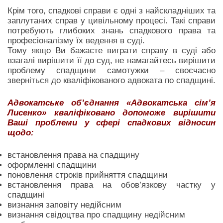
Крім того, спадкові справи є одні з найскладніших та
заплутаних справ у цивільному процесі. Такі справи
потребують глибоких знань спадкового права та
професіоналізму їх ведення в суді.
Тому якщо Ви бажаєте виграти справу в суді або
взагалі вирішити її до суд, не намагайтесь вирішити
проблему спадщини самотужки – своєчасно
зверніться до кваліфікованого адвоката по спадщині.
Адвокатське об’єднання «Адвокатська сім’я
Лисенко» кваліфіковано допоможе вирішити
Ваші проблеми у сфері спадкових відносин
щодо:
встановлення права на спадщину
оформленні спадщини
поновлення строків прийняття спадщини
встановлення права на обов’язкову частку у
спадщині
визнання заповіту недійсним
визнання свідоцтва про спадщину недійсним