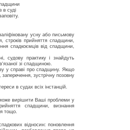
спадщини
 в суді
аповіту.
валіфіковану усну або письмову
я, строків прийняття спадщини,
ення спадкоємців від спадщини,
і, судову практику і знайдуть
’язаної зі спадщиною.
ву у справі про спадщину. Якщо
, заперечення, зустрічну позовну
ереси в судах всіх інстанцій.
оможе вирішити Ваші проблеми у
прийняття спадщини, визнання
ня тощо.
спадкових відносин: поновлення