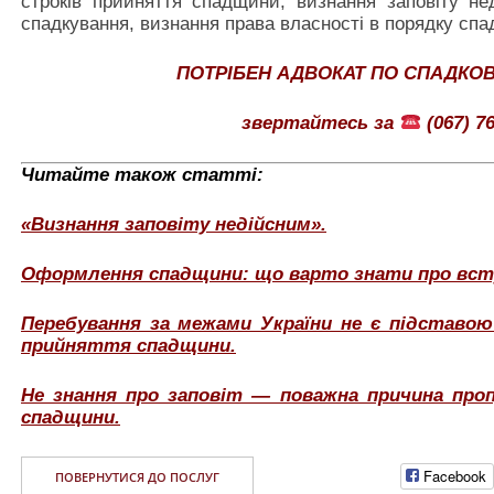
строків прийняття спадщини, визнання заповіту не
спадкування, визнання права власності в порядку спа
ПОТРІБЕН АДВОКАТ ПО СПАДКО
звертайтесь за
(067) 76
Читайте також статті:
«Визнання заповіту недійсним».
Оформлення спадщини: що варто знати про всту
Перебування за межами України не є підставо
прийняття спадщини.
Не знання про заповіт — поважна причина про
спадщини.
Facebook
ПОВЕРНУТИСЯ ДО ПОСЛУГ