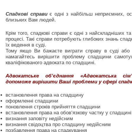
Спадкові справи
є одні з найбільш неприємних, оск
близьких Вам людей.
Крім того, спадкові справи є одні з найскладніших т
процесі. Такі справи потребують глибоких знань спад
їх ведення в суді.
Тому якщо Ви бажаєте виграти справу в суді або в
намагайтесь вирішити проблему спадщини самотуж
кваліфікованого адвоката по спадщині.
Адвокатське об’єднання «Адвокатська сім’
допоможе вирішити Ваші проблеми у сфері спадк
встановлення права на спадщину
оформленні спадщини
поновлення строків прийняття спадщини
встановлення права на обов’язкову частку у спадщині
визнання заповіту недійсним
визнання свідоцтва про спадщину недійсним
позбавлення права на спадкування