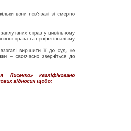
ільки вони пов’язані зі смертю
а заплутаних справ у цивільному
кового права та професіоналізму
загалі вирішити її до суд, не
ки – своєчасно зверніться до
я Лисенко» кваліфіковано
ових відносин щодо: