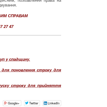
дійсним, позбавлення права на
дкування.
ВИМ СПРАВАМ
7 27 47
п у спадщину.
ю для поновлення строку для
пуску строку для прийняття
Google+
Twitter
LinkedIn