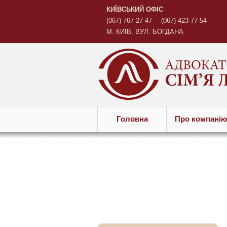
КИЇВСЬКИЙ ОФІС
(067) 767-27-47
(067) 423-77-54
М. КИЇВ, ВУЛ. БОГДАНА
ХМЕЛЬНИЦЬКОГО, 45 Б
Головна
Про компанi