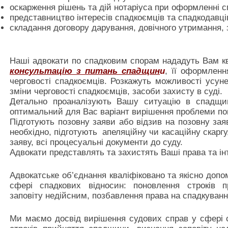
оскарження рішень та дій нотаріуса при оформленні 
представництво інтересів спадкоємців та спадкодавців
складання договору дарування, довічного утримання, з
Наші адвокати по спадковим спорам нададуть Вам к
консультацію з питань спадщин
и
, її оформленн
черговості спадкоємців. Розкажуть можливості усун
зміни черговості спадкоємців, засоби захисту в суді.
Детально проаналізують Вашу ситуацію в спадщин
оптимальний для Вас варіант вирішення проблеми пов
Підготують позовну заяви або відзив на позовну зая
необхідно, підготують апеляційну чи касаційну скаргу
заяву, всі процесуальні документи до суду.
Адвокати представлять та захистять Ваші права та інт
Адвокатське об’єднання кваліфіковано та якісно доп
сфері спадкових відносин: поновлення строків 
заповіту недійсним, позбавлення права на спадкуван
Ми маємо досвід вирішення судових справ у сфері 