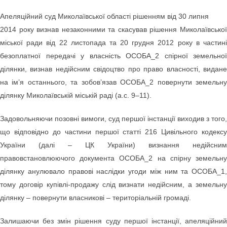
Апеляційний суд Миколаївської області рішенням від 30 липня
2014 року визнав незаконними та скасував рішення Миколаївської
міської ради від 22 листопада та 20 грудня 2012 року в частині
безоплатної передачі у власність ОСОБА_2 спірної земельної
ділянки, визнав недійсним свідоцтво про право власності, видане
на ім’я останнього, та зобов’язав ОСОБА_2 повернути земельну
ділянку Миколаївській міській раді (а.с. 9–11).
Задовольняючи позовні вимоги, суд першої інстанції виходив з того,
що відповідно до частини першої статті 216 Цивільного кодексу
України (далі – ЦК України) визнання недійсним
правовстановлюючого документа ОСОБА_2 на спірну земельну
ділянку анулювало правові наслідки угоди між ним та ОСОБА_1,
тому договір купівлі-продажу слід визнати недійсним, а земельну
ділянку – повернути власникові – територіальній громаді.
Залишаючи без змін рішення суду першої інстанції, апеляційний