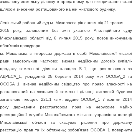
зазначену земельну ділянку в придатному для використання стані
шляхом знесення розташованого на ній житлового будинку.
Ленінський районний суд м. Миколаєва рішенням від 21 травня
2015 року, залишеним без змін ухвалою Апеляційного суду
Миколаївської області від 6 липня 2015 року, позов виконувача
обов’язків прокурора
м. Миколаєва в інтересах держави в особі Миколаївської міської
ради задовольнив частково: визнав недійсним договір купівлі-
продажу земельної ділянки площею S_1, що розташована за
АДРЕСА_1, укладений 25 березня 2014 року між ОСОБА_2 та
ОСОБА_1; визнав недійсним свідоцтво про право власності на
розташований на зазначеній земельні ділянці житловий будинок
загальною площею 221,1 кв.м, видане ОСОБА_1 7 жовтня 2014
року державним реєстратором прав на нерухоме майно
реєстраційної служби Миколаївського міського управління юстиції
Миколаївської області та скасував рішення про державну
реєстрацію прав та їх обтяжень; зобов’язав ОСОБА_1 повернути