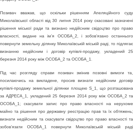
Позивач вважав, що оскільки рішенням Апеляційного суду
Миколаївської області від 30 липня 2014 року скасовані зазначені
рішення міської ради та визнано недійсним свідоцтво про право
власності, видане на ім’я ОСОБА_2, і зобов’язано останнього
повернути земельну ділянку Миколаївській міській раді, то підлягає
визнанню недійсним і договір купівлі-продажу, укладений 25
березня 2014 року між ОСОБА_2 та ОСОБА_1.
Під час розгляду справи позивач змінив позовні вимоги та,
посилаючись на викладене, просив визнати недійсним договір
купівлі-продажу земельної ділянки площею S_1, що розташована
за АДРЕСА_1, укладений 25 березня 2014 року між ОСОБА_2 та
ОСОБА_1; скасувати запис про право власності на нерухоме
майно та рішення про державну реєстрацію прав та їх обтяжень;
визнати недійсним та скасувати свідоцтво про право власності та
зобов’язати ОСОБА_1 повернути Миколаївській міській раді