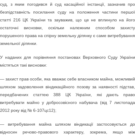
суд, з яким погодився й суд касаційної інстанції, зазначив про
безпідставність посилання суду на положення частини першої
статті 216 ЦК України та зауважив, що це не вплинуло на його
остаточні висновки, оскільки належним способом захисту
порушеного права на спірну земельну ділянку є саме витребування
земельної ділянки.
У наданих для порівняння постановах Верховного Суду України
містяться такі висновки:
— захист прав особи, яка вважає себе власником майна, можливий
шляхом задоволення віндикаційного позову за наявності підстав,
передбачених статтею 388 ЦК України, які дають право
витребувати майно у добросовісного набувача (від 7 листопада
2012 року від № 6-107цс12);
— витребування майна шляхом віндикації застосовується до
відносин речово-правового характеру, зокрема, якщо між