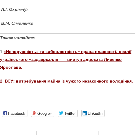
Л.І. Охрімчук
В.М. Сімоненко
Також читайте:
1.
«Непорушність» та «абсолютність» права власності: реалії
українського «задзеркалля» — виступ адвоката Лисенко
Ярослава.
2. ВСУ: витребування майна із чужого незаконного володіння.
Facebook
Google+
Twitter
LinkedIn