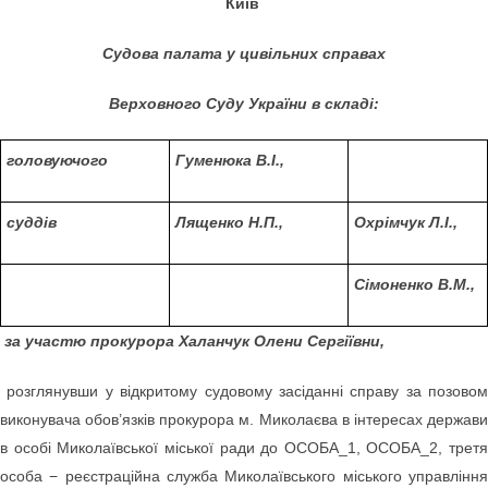
Київ
Судова палата у цивільних справах
Верховного Суду України в складі:
головуючого
Гуменюка В.І.,
суддів
Лященко Н.П.,
Охрімчук Л.І.,
Сімоненко В.М.,
за участю прокурора Халанчук Олени Сергіївни,
розглянувши у відкритому судовому засіданні справу за позовом
виконувача обов’язків прокурора м. Миколаєва в інтересах держави
в особі Миколаївської міської ради до ОСОБА_1, ОСОБА_2, третя
особа − реєстраційна служба Миколаївського міського управління