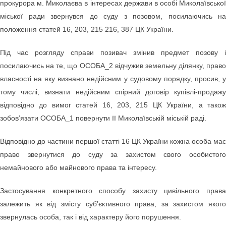
прокурора м. Миколаєва в інтересах держави в особі Миколаївської
міської ради звернувся до суду з позовом, посилаючись на
положення статей 16, 203, 215 216, 387 ЦК України.
Під час розгляду справи позивач змінив предмет позову і
посилаючись на те, що ОСОБА_2 відчужив земельну ділянку, право
власності на яку визнано недійсним у судовому порядку, просив, у
тому числі, визнати недійсним спірний договір купівлі-продажу
відповідно до вимог статей 16, 203, 215 ЦК України, а також
зобов’язати ОСОБА_1 повернути її Миколаївській міській раді.
Відповідно до частини першої статті 16 ЦК України кожна особа має
право звернутися до суду за захистом свого особистого
немайнового або майнового права та інтересу.
Застосування конкретного способу захисту цивільного права
залежить як від змісту суб’єктивного права, за захистом якого
звернулась особа, так і від характеру його порушення.