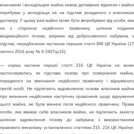
власником і володільцем майна немає договірних відносин і майно
перебуває у володільця не на підставі укладеного з власником
договору. У цьому разі майно може бути витребувано від особи, яка
не є стороною недійсного правочину, шляхом подання
віндикаційного позову, зокрема від добросовісного набувача, з
підстав, передбачених частиною першою статті 388 ЦК України (17
лютого 2016 року № 6-2407цс15).
— норма частини першої статті 216 ЦК України не може
застосовуватись як підстава позову про повернення майна,
переданого на виконання недійсного правочину і відчуженого
третій особі. Не підлягають задоволенню позови власників майна
про визнання недійсними наступних правочинів щодо відчуження
цього майна, які були вчинені після недійсного правочину. Права
особи, яка вважає себе власником майна, не підлягають захисту
шляхом задоволення позову до набувача з використанням
правового механізму, установленого статтями 215, 216 ЦК України.