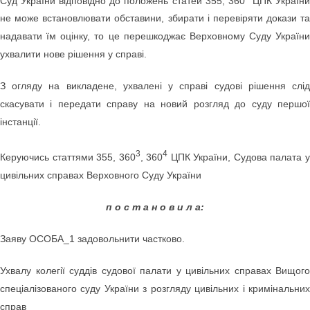
Суд України відповідно до положень статей 355, 360
ЦПК Україн
не може встановлювати обставини, збирати і перевіряти докази та
надавати їм оцінку, то це перешкоджає Верховному Суду України
ухвалити нове рішення у справі.
З огляду на викладене, ухвалені у справі судові рішення слід
скасувати і передати справу на новий розгляд до суду першої
інстанції.
3
4
Керуючись статтями 355, 360
, 360
ЦПК України, Судова палата 
цивільних справах Верховного Суду України
п о с т а н о в и л а:
Заяву ОСОБА_1 задовольнити частково.
Ухвалу колегії суддів судової палати у цивільних справах Вищого
спеціалізованого суду України з розгляду цивільних і кримінальних
справ