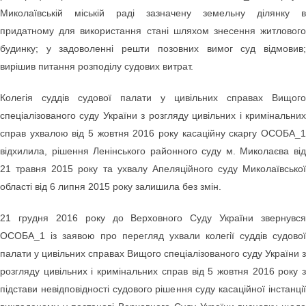
Миколаївській міській раді зазначену земельну ділянку в
придатному для використання стані шляхом знесення житлового
будинку; у задоволенні решти позовних вимог суд відмовив;
вирішив питання розподілу судових витрат.
Колегія суддів судової палати у цивільних справах Вищого
спеціалізованого суду України з розгляду цивільних і кримінальних
справ ухвалою від 5 жовтня 2016 року касаційну скаргу ОСОБА_1
відхилила, рішення Ленінського районного суду м. Миколаєва від
21 травня 2015 року та ухвалу Апеляційного суду Миколаївської
області від 6 липня 2015 року залишила без змін.
21 грудня 2016 року до Верховного Суду України звернувся
ОСОБА_1 із заявою про перегляд ухвали колегії суддів судової
палати у цивільних справах Вищого спеціалізованого суду України з
розгляду цивільних і кримінальних справ від 5 жовтня 2016 року з
підстави невідповідності судового рішення суду касаційної інстанції