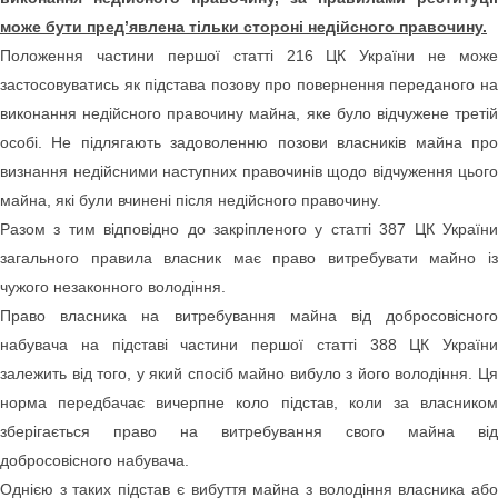
може бути пред’явлена тільки стороні недійсного правочину.
Положення частини першої статті 216 ЦК України не може
застосовуватись як підстава позову про повернення переданого на
виконання недійсного правочину майна, яке було відчужене третій
особі. Не підлягають задоволенню позови власників майна про
визнання недійсними наступних правочинів щодо відчуження цього
майна, які були вчинені після недійсного правочину.
Разом з тим відповідно до закріпленого у статті 387 ЦК України
загального правила власник має право витребувати майно із
чужого незаконного володіння.
Право власника на витребування майна від добросовісного
набувача на підставі частини першої статті 388 ЦК України
залежить від того, у який спосіб майно вибуло з його володіння. Ця
норма передбачає вичерпне коло підстав, коли за власником
зберігається право на витребування свого майна від
добросовісного набувача.
Однією з таких підстав є вибуття майна з володіння власника або