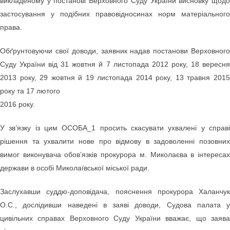
викладеному у постанові Верховного Суду України висновку щодо
застосування у подібних правовідносинах норм матеріального
права.
Обґрунтовуючи свої доводи, заявник надав постанови Верховного
Суду України від 31 жовтня й 7 листопада 2012 року, 18 вересня
2013 року, 29 жовтня й 19 листопада 2014 року, 13 травня 2015
року та 17 лютого
2016 року.
У зв’язку із цим ОСОБА_1 просить скасувати ухвалені у справі
рішення та ухвалити нове про відмову в задоволенні позовних
вимог виконувача обов’язків прокурора м. Миколаєва в інтересах
держави в особі Миколаївської міської ради.
Заслухавши суддю-доповідача, пояснення прокурора Халанчук
О.С., дослідивши наведені в заяві доводи, Судова палата у
цивільних справах Верховного Суду України вважає, що заява