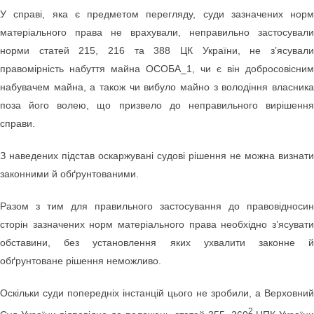
У справі, яка є предметом перегляду, суди зазначених норм
матеріального права не врахували, неправильно застосували
норми статей 215, 216 та 388 ЦК України, не з’ясували
правомірність набуття майна ОСОБА_1, чи є він добросовісним
набувачем майна, а також чи вибуло майно з володіння власника
поза його волею, що призвело до неправильного вирішення
справи.
З наведених підстав оскаржувані судові рішення не можна визнати
законними й обґрунтованими.
Разом з тим для правильного застосування до правовідносин
сторін зазначених норм матеріального права необхідно з’ясувати
обставини, без установлення яких ухвалити законне й
обґрунтоване рішення неможливо.
Оскільки суди попередніх інстанцій цього не зробили, а Верховний
2