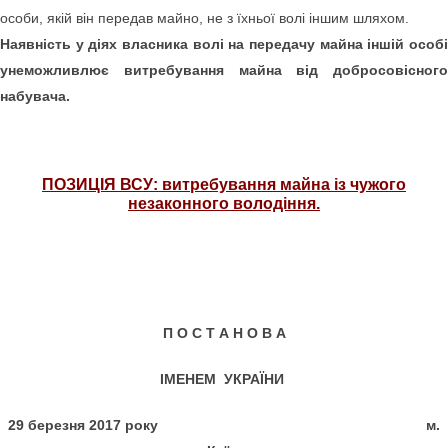
особи, якій він передав майно, не з їхньої волі іншим шляхом.
Наявність у діях власника волі на передачу майна іншій особі
унеможливлює витребування майна від добросовісного
набувача.
ПОЗИЦІЯ
ВСУ: витребування майна із чужого
незаконного володіння.
П О С Т А Н О В А
ІМЕНЕМ УКРАЇНИ
29 березня 2017 року м.