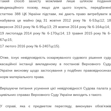
Такий спосіб захисту можливий лише шляхом подання
віндикаційного позову, якщо для цього існують, передбачені
статтею 388 ЦК України підстави, які дають право витребувати в
набувача це майно (від 31 жовтня 2012 року № 6-53цс12; 18
вересня 2013 року № 6-95цс13; 29 жовтня 2014 року № 6-164цс14;
19 листопада 2014 року № 6-170цс14; 13 травня 2015 року № 6-
67цс15;
17 лютого 2016 року № 6-2407цс15).
Отже, існує невідповідність оскаржуваного судового рішення суду
касаційної інстанції викладеному в постанові Верховного Суду
України висновку щодо застосування у подібних правовідносинах
норм матеріального права.
Вирішуючи питання усунення цієї невідповідності Судова палата у
цивільних справах Верховного Суду України виходить з такого.
У справі, яка є предметом перегляду, виконувач обов’язків