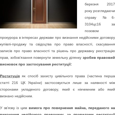
березня 2017
року розглядаючи
справу № 6-
3104цс16 за
позовом
прокурора в інтересах держави про визнання недійсними договору
купівлі-продажу та свідоцтва про право власності, скасування
записів про право власності та рішень про державну реєстрацію
прав, зобов’язання повернути земельну ділянку
зробив правовий
висновок про застосування реституції:
Реституція
як спосіб захисту цивільного права (частина перша
статті 216 ЦК України) застосовується лише за наявності між
сторонами укладеного договору, який є нікчемним або який
визнано недійсним.
У зв’язку із цим
вимога про повернення майна, переданого н
виконання недійсного правочину, за правилами реституції