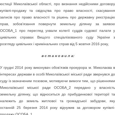
юстиції Миколаївської області, про визнання недійсними договору
купівлі-продажу та свідоцтва про право власності, скасування
записів про право власності та рішень про державну реєстрацію
прав, зобов’язання повернути земельну ділянку за заявою
ОСОБА_1 про перегляд ухвали колегії суддів судової палати у
цивільних справах Вищого спеціалізованого суду України з
розгляду цивільних і кримінальних справ від 5 жовтня 2016 року,
в с т а н о в и л а:
У грудні 2014 року виконувач обов’язків прокурора м. Миколаєва в
інтересах держави в особі Миколаївської міської ради звернувся до
суду із зазначеним позовом, мотивуючи вимоги тим, що рішеннями
Миколаївської міської ради ОСОБА_2 передано у власність
земельну ділянку, що відноситься до прибудинкової території та
належить до земель житлової та громадської забудови, яку
останній 25 березня 2014 року відчужив за договором купівлі-
продажу ОСОБА_1.