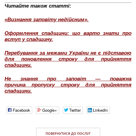
Читайте також статті:
«Визнання заповіту недійсним».
Оформлення спадщини: що варто знати про
вступ у спадщину.
Перебування за межами України не є підставою
для поновлення строку для прийняття
спадщини.
Не знання про заповіт — поважна
причина пропуску строку для прийняття
спадщини.
Facebook
Google+
Twitter
LinkedIn
ПОВЕРНУТИСЯ ДО ПОСЛУГ