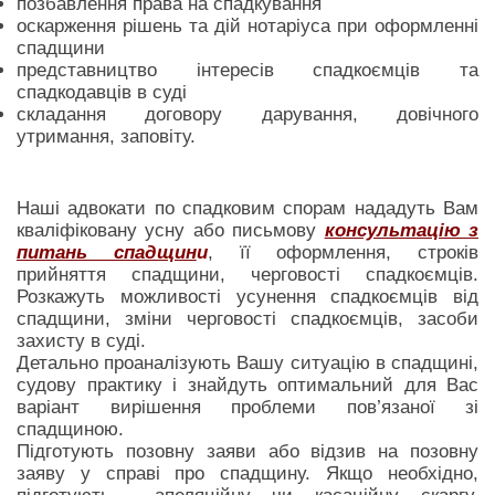
позбавлення права на спадкування
оскарження рішень та дій нотаріуса при оформленні
спадщини
представництво інтересів спадкоємців та
спадкодавців в суді
складання договору дарування, довічного
утримання, заповіту.
Наші адвокати по спадковим спорам нададуть Вам
кваліфіковану усну або письмову
консультацію з
питань спадщин
и
, її оформлення, строків
прийняття спадщини, черговості спадкоємців.
Розкажуть можливості усунення спадкоємців від
спадщини, зміни черговості спадкоємців, засоби
захисту в суді.
Детально проаналізують Вашу ситуацію в спадщині,
судову практику і знайдуть оптимальний для Вас
варіант вирішення проблеми пов’язаної зі
спадщиною.
Підготують позовну заяви або відзив на позовну
заяву у справі про спадщину. Якщо необхідно,