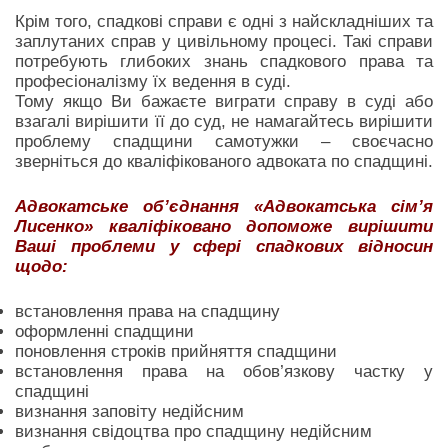
Крім того, спадкові справи є одні з найскладніших та
заплутаних справ у цивільному процесі. Такі справи
потребують глибоких знань спадкового права та
професіоналізму їх ведення в суді.
Тому якщо Ви бажаєте виграти справу в суді або
взагалі вирішити її до суд, не намагайтесь вирішити
проблему спадщини самотужки – своєчасно
зверніться до кваліфікованого адвоката по спадщині.
Адвокатське об’єднання «Адвокатська сім’я
Лисенко» кваліфіковано допоможе вирішити
Ваші проблеми у сфері спадкових відносин
щодо:
встановлення права на спадщину
оформленні спадщини
поновлення строків прийняття спадщини
встановлення права на обов’язкову частку у
спадщині
визнання заповіту недійсним
визнання свідоцтва про спадщину недійсним