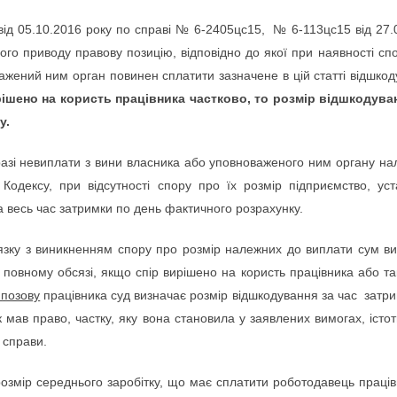
ід 05.10.2016 року по справі № 6-2405цс15, № 6-113цс15 від 27.0
ього приводу правову позицію, відповідно до якої при наявності с
ажений ним орган повинен сплатити зазначене в цій статті відшкоду
ішено на користь працівника частково, то розмір відшкодуван
у.
 разі невиплати з вини власника або уповноваженого ним органу на
 Кодексу, при відсутності спору про їх розмір підприємство, уст
за весь час затримки по день фактичного розрахунку.
язку з виникненням спору про розмір належних до виплати сум вим
повному обсязі, якщо спір вирішено на користь працівника або та
 позову
працівника суд визначає розмір відшкодування за час затри
к мав право, частку, яку вона становила у заявлених вимогах, істотн
 справи.
змір середнього заробітку, що має сплатити роботодавець працівн