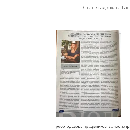
Стаття адвоката Ган
роботодавець працівникові за час зат