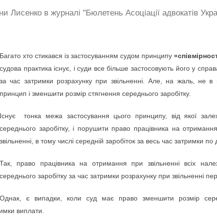
ни Лисенко в журналі "Бюлетень Асоціації адвокатів Украї
Багато хто стикався із застосуванням судом принципу
«співмірнос
судова практика існує, і суди все більше застосовують його у спра
за час затримки розрахунку при звільненні. Але, на жаль, не в
принцип і зменшити розмір стягнення середнього заробітку.
Існує тонка межа застосування цього принципу, від якої зал
середнього заробітку, і порушити право працівника на отриманн
звільненні, в тому числі середній заробіток за весь час затримки по
Так, право працівника на отримання при звільненні всіх на
середнього заробітку за час затримки розрахунку при звільненні пер
Однак, є випадки, коли суд має право зменшити розмір сере
римки виплати.