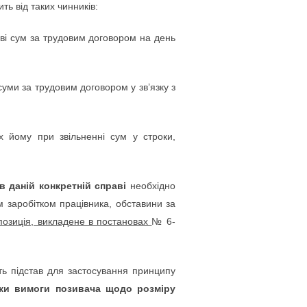
ить від таких чинників:
ві сум за трудовим договором на день
уми за трудовим договором у зв’язку з
 йому при звільненні сум у строки,
в даній конкретній справі
необхідно
ім заробітком працівника, обставини за
 позиція, викладене в постановах
№ 6-
ть підстав для застосування принципу
ьки вимоги позивача щодо розміру