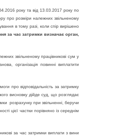
4.2016 року та від 13.03.2017 року по
пору про розміри належних звільненому
вання в тому разі, коли спір вирішено
ня за час затримки визначає орган,
лежних звільненому працівникові сум у
анова, організація повинні виплатити
оги про відповідальність за затримку
кого висновку дійде суд, що розглядає
мки розрахунку при звільненні, беручи
ості цієї частки порівняно із середнім
икові за час затримки виплати з вини