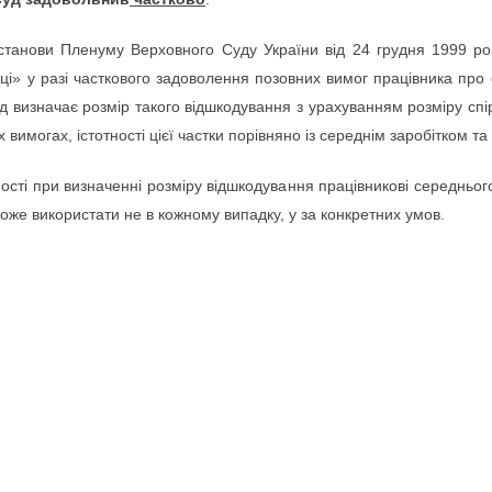
останови Пленуму Верховного Суду України від 24 грудня 1999 р
і» у разі часткового задоволення позовних вимог працівника про 
д визначає розмір такого відшкодування з урахуванням розміру спі
 вимогах, істотності цієї частки порівняно із середнім заробітком т
ості при визначенні розміру відшкодування працівникові середнього
 може використати не в кожному випадку, у за конкретних умов.