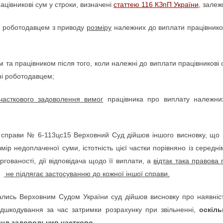
цівникові сум у строки, визначені
статтею 116 КЗпП України
, залеж
а роботодавцем з приводу
розміру
належних до виплати працівнико
та працівником після того, коли належні до виплати працівникові с
ні роботодавцем;
часткового задоволення вимог
працівника про виплату належних
ої справи № 6-113цс15 Верховний Суд дійшов іншого висновку, що
озмір недоплаченої суми, істотність цієї частки порівняно із середн
гованості, дії відповідача щодо її виплати, а
відтак така правова
не підлягає застосуванню до кожної іншої справи.
дались Верховним Судом України суд дійшов висновку про наявніс
ідшкодування за час затримки розрахунку при звільненні,
оскіл
 суд задовольнив
частково
.