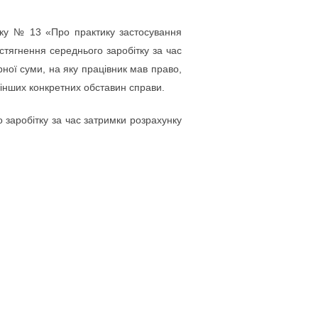
оку № 13 «Про практику застосування
стягнення середнього заробітку за час
рної суми, на яку працівник мав право,
а інших конкретних обставин справи.
 заробітку за час затримки розрахунку