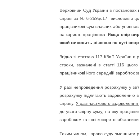
Верховний Суд України в постановах в
справі за № 6-259цс17
висловив з ц
працівникові сум власник або уповнов
на користь працівника.
Якщо спір вир
який виносить рішення по суті спор
Згідно зі статтею 117 КЗпП України в
строки, зазначені в статті 116 цього
працівникові його середній заробіток 
У разі непроведення розрахунку у зв’
розрахунку підлягають задоволенню в 
справу.
У разі часткового задоволення
до уваги спірну суму, на яку працівни
заробітком та інші конкретні обставини
Таким чином, право суду зменшити ро