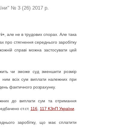
ни" № 3 (26) 2017 р.
ті»
, але не в трудових спорах. Але така
вах про стягнення середнього заробітку
 кожній справі можна застосувати цей
ежить чи зможе суд зменшити розмір
я ним всіх сум виплати належних при
 день фактичного розрахунку.
лежних до виплати сум та отримання
едбачено ст.ст.
116
,
117 КЗпП України
.
днього заробітку, що має сплатити