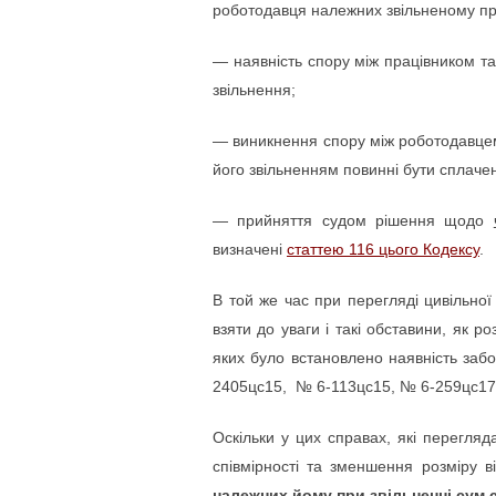
роботодавця належних звільненому пра
— наявність спору між працівником т
звільнення;
— виникнення спору між роботодавцем 
його звільненням повинні бути сплаче
— прийняття судом рішення щодо
визначені
статтею 116 цього Кодексу
.
В той же час при перегляді цивільн
взяти до уваги і такі обставини, як р
яких було встановлено наявність забор
2405цс15, № 6-113цс15, № 6-259цс17
Оскільки у цих справах, які перегля
співмірності та зменшення розміру в
належних йому при звільненні сум