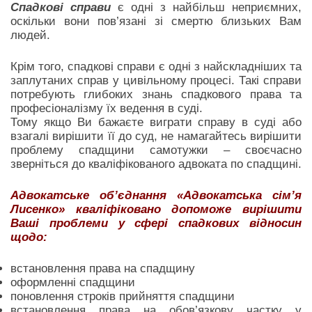
Спадкові справи
є одні з найбільш неприємних,
оскільки вони пов’язані зі смертю близьких Вам
людей.
Крім того, спадкові справи є одні з найскладніших та
заплутаних справ у цивільному процесі. Такі справи
потребують глибоких знань спадкового права та
професіоналізму їх ведення в суді.
Тому якщо Ви бажаєте виграти справу в суді або
взагалі вирішити її до суд, не намагайтесь вирішити
проблему спадщини самотужки – своєчасно
зверніться до кваліфікованого адвоката по спадщині.
Адвокатське об’єднання «Адвокатська сім’я
Лисенко» кваліфіковано допоможе вирішити
Ваші проблеми у сфері спадкових відносин
щодо:
встановлення права на спадщину
оформленні спадщини
поновлення строків прийняття спадщини
встановлення права на обов’язкову частку у