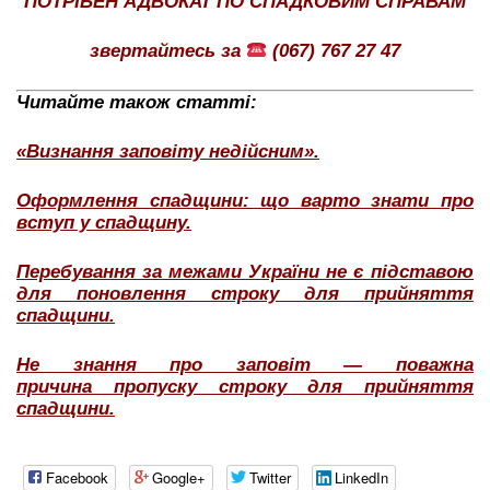
ПОТРІБЕН АДВОКАТ ПО СПАДКОВИМ СПРАВАМ
звертайтесь за
(067) 767 27 47
Читайте також статті:
«Визнання заповіту недійсним».
Оформлення спадщини: що варто знати про
вступ у спадщину.
Перебування за межами України не є підставою
для поновлення строку для прийняття
спадщини.
Не знання про заповіт — поважна
причина пропуску строку для прийняття
спадщини.
Facebook
Google+
Twitter
LinkedIn