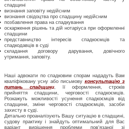
спадщині
визнання заповіту недійсним
визнання свідоцтва про спадщину недійсним
позбавлення права на спадкування
оскарження рішень та дій нотаріуса при оформленні
спадщини
представництво інтересів спадкоємців та
спадкодавців в суді
складання договору дарування, довічного
утримання, заповіту.
Наші адвокати по спадковим спорам нададуть Вам
кваліфіковану усну або письмову
консультацію з
питань спадщин
и
, її оформлення, строків
прийняття спадщини, черговості спадкоємців.
Розкажуть можливості усунення спадкоємців від
спадщини, зміни черговості спадкоємців, засоби
захисту в суді.
Детально проаналізують Вашу ситуацію в спадщині,
судову практику і знайдуть оптимальний для Вас
варіант вирішення проблеми пов’язаної зі