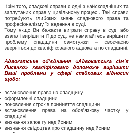
Крім того, спадкові справи є одні з найскладніших та
заплутаних справ у цивільному процесі. Такі справи
потребують глибоких знань спадкового права та
професіоналізму їх ведення в суді.
Тому якщо Ви бажаєте виграти справу в суді або
взагалі вирішити її до суд, не намагайтесь вирішити
проблему спадщини самотужки – своєчасно
зверніться до кваліфікованого адвоката по спадщині.
Адвокатське об’єднання «Адвокатська сім’я
Лисенко» кваліфіковано допоможе вирішити
Ваші проблеми у сфері спадкових відносин
щодо:
встановлення права на спадщину
оформленні спадщини
поновлення строків прийняття спадщини
встановлення права на обов’язкову частку у
спадщині
визнання заповіту недійсним
визнання свідоцтва про спадщину недійсним