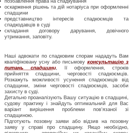
позбавлення права на спадкування
оскарження рішень та дій нотаріуса при оформленні
спадщини
представництво інтересів спадкоємців та
спадкодавців в суді
складання договору дарування, довічного
утримання, заповіту.
Наші адвокати по спадковим спорам нададуть Вам
кваліфіковану усну або письмову
консультацію з
питань спадщин
и
, її оформлення, строків
прийняття спадщини, черговості спадкоємців.
Розкажуть можливості усунення спадкоємців від
спадщини, зміни черговості спадкоємців, засоби
захисту в суді.
Детально проаналізують Вашу ситуацію в спадщині,
судову практику і знайдуть оптимальний для Вас
варіант вирішення проблеми пов’язаної зі
спадщиною.
Підготують позовну заяви або відзив на позовну
заяву у справі про спадщину. Якщо необхідно,