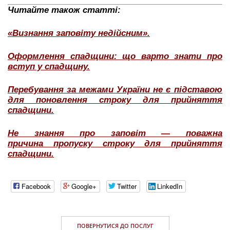
Читайте також статті:
«Визнання заповіту недійсним».
Оформлення спадщини: що варто знати про
вступ у спадщину.
Перебування за межами України не є підставою
для поновлення строку для прийняття
спадщини.
Не знання про заповіт — поважна
причина пропуску строку для прийняття
спадщини.
Facebook
Google+
Twitter
LinkedIn
ПОВЕРНУТИСЯ ДО ПОСЛУГ