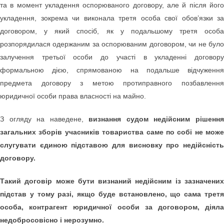
та в момент укладення оспорюваного договору, але й після його
укладення, зокрема чи виконала третя особа свої обов’язки за
договором, у який спосіб, як у подальшому третя особа
розпорядилася одержаним за оспорюваним договором, чи не було
залучення третьої особи до участі в укладенні договору
формальною дією, спрямованою на подальше відчуження
предмета договору з метою протиправного позбавлення
юридичної особи права власності на майно.
З огляду на наведене,
визнання судом недійсним рішенн
загальних зборів учасників товариства саме по собі не може
слугувати єдиною підставою для висновку про недійсність
договору.
Такий договір може бути визнаний недійсним із зазначених
підстав у тому разі, якщо буде встановлено, що сама третя
особа, контрагент юридичної особи за договором, діяла
недобросовісно і нерозумно.