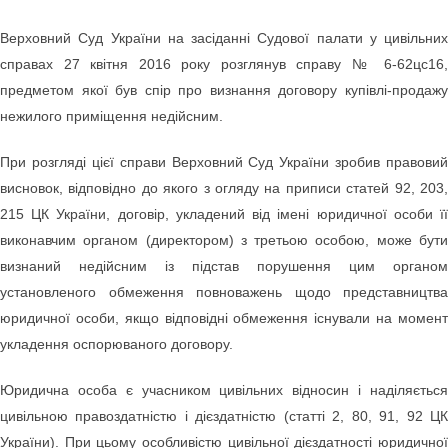
Верховний Суд України на засіданні Судової палати у цивільних
справах 27 квітня 2016 року розглянув справу № 6-62цс16,
предметом якої був спір про визнання договору купівлі-продажу
нежилого приміщення недійсним.
При розгляді цієї справи Верховний Суд України зробив правовий
висновок, відповідно до якого з огляду на приписи статей 92, 203,
215 ЦК України, договір, укладений від імені юридичної особи її
виконавчим органом (директором) з третьою особою, може бути
визнаний недійсним із підстав порушення цим органом
установленого обмеження повноважень щодо представництва
юридичної особи, якщо відповідні обмеження існували на момент
укладення оспорюваного договору.
Юридична особа є учасником цивільних відносин і наділяється
цивільною правоздатністю і дієздатністю (статті 2, 80, 91, 92 ЦК
України). При цьому особливістю цивільної дієздатності юридичної