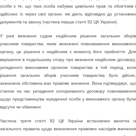
особи є те, що така особа набуває цивільних прав та обов’язків і
здійснює їх через свої органи, які діють відповідно до установчих
документів та закону (частина перша статті 92 ЦК України).
У разі визнання судом недійсним рішення загальних зборів
учасників товариства, яким визначені повноваження виконавчого
органу, це рішення є недійсним з моменту його прийняття. Для
вирішення в подальшому спору про визнання недійсним договору,
укладеного виконавчим органом товариства в той період, коли
рішення загальних зборів учасників товариства було дійсне,
зазначена обставина має правове значення. Вона підтверджує, що
станом на час укладення оспорюваного договору повноваження
щодо представництва юридичної особи у виконавчого органу були
відсутні чи обмежені.
Частина третя статті 92 ЦК України встановлює виняток із
загального правила щодо визначення правових наслідків вчинення