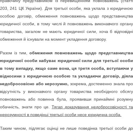
правочину представником із перевищенням повноважень (статті
203, 241 ЦК України). Для третьої особи, яка уклала з юридичною
особою договір, обмеження повноважень щодо представництва
юридичної особи, в тому числі й повноважень виконавчого органу
товариства, загалом не мають юридичної сили, хоча б відповідні
обмеження й існували на момент укладення договору.
Разом із тим,
обмеження повноважень щодо представництва
юридичної особи набуває юридичної сили для третьої особи
в тому випадку, якщо саме вона, ця третя особа, вступаючи у
відносини з юридичною особою та укладаючи договір, діяла
недобросовісно або нерозумно,
зокрема, достеменно знала про
відсутність у виконавчого органу товариства необхідного обсягу
повноважень або повинна була, проявивши принаймні розумну
обачність, знати про це.
Тягар доказування недобросовісності та
нерозумності в поведінці третьої особи несе юридична особа.
Таким чином, підлягає оцінці не лише поведінка третьої особи до