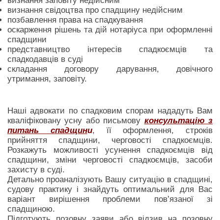
визнання заповіту недійсним
визнання свідоцтва про спадщину недійсним
позбавлення права на спадкування
оскарження рішень та дій нотаріуса при оформленні
спадщини
представництво інтересів спадкоємців та
спадкодавців в суді
складання договору дарування, довічного
утримання, заповіту.
Наші адвокати по спадковим спорам нададуть Вам
кваліфіковану усну або письмову
консультацію з
питань спадщин
и
, її оформлення, строків
прийняття спадщини, черговості спадкоємців.
Розкажуть можливості усунення спадкоємців від
спадщини, зміни черговості спадкоємців, засоби
захисту в суді.
Детально проаналізують Вашу ситуацію в спадщині,
судову практику і знайдуть оптимальний для Вас
варіант вирішення проблеми пов’язаної зі
спадщиною.
Підготують позовну заяви або відзив на позовну