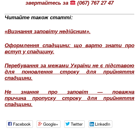
звертайтесь за
(067) 767 27 47
Читайте також статті:
«Визнання заповіту недійсним».
Оформлення спадщини: що варто знати про
вступ у спадщину.
Перебування за межами України не є підставою
для поновлення строку для прийняття
спадщини.
Не знання про заповіт — поважна
причина пропуску строку для прийняття
спадщини.
Facebook
Google+
Twitter
LinkedIn