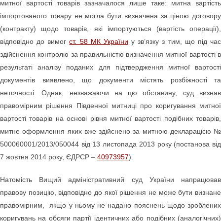
митної вартості товарів зазначалося лише таке: митна вартість
імпортованого товару не могла бути визначена за ціною договору
(контракту) щодо товарів, які імпортуються (вартість операції),
відповідно до вимог
ст. 58 МК України
у зв’язку з тим, що під ча
здійснення контролю за правильністю визначення митної вартості в
результаті аналізу поданих для підтвердження митної вартості
документів виявлено, що документи містять розбіжності та
неточності. Однак, незважаючи на цю обставину, суд визнав
правомірним рішення Південної митниці про коригування митної
вартості товарів на основі рівня митної вартості подібних товарів,
митне оформлення яких вже здійснено за митною декларацією №
500060001/2013/050044 від 13 листопада 2013 року (постанова від
7 жовтня 2014 року, ЄДРСР –
40973957
).
Натомість Вищий адміністративний суд України напрацював
правову позицію, відповідно до якої рішення не може бути визнане
правомірним, якщо у ньому не надано пояснень щодо зроблених
коригувань на обсяги партії ідентичних або подібних (аналогічних)