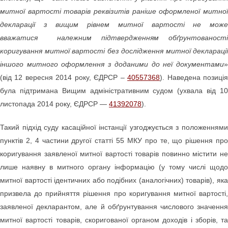
митної вартості товарів реквізитів раніше оформленої митної
декларації з вищим рівнем митної вартості не може
вважатися належним підтвердженням обґрунтованості
коригування митної вартості без дослідження митної декларації
іншого митного оформлення з доданими до неї документами
»
(від 12 вересня 2014 року, ЄДРСР –
40557368
). Наведена позиці
була підтримана Вищим адміністративним судом (ухвала від 10
листопада 2014 року, ЄДРСР —
41392078
).
Такий підхід суду касаційної інстанції узгоджується з положеннями
пунктів 2, 4 частини другої статті 55 МКУ про те, що рішення про
коригування заявленої митної вартості товарів повинно містити не
лише наявну в митного органу інформацію (у тому числі щодо
митної вартості ідентичних або подібних (аналогічних) товарів), яка
призвела до прийняття рішення про коригування митної вартості,
заявленої декларантом, але й обґрунтування числового значення
митної вартості товарів, скоригованої органом доходів і зборів, та