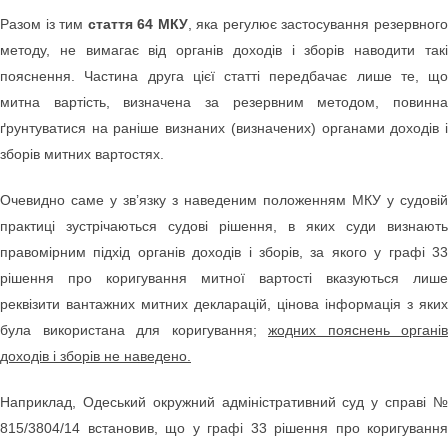
Разом із тим
стаття 64 МКУ
, яка регулює застосування резервног
методу, не вимагає від органів доходів і зборів наводити такі
пояснення. Частина друга цієї статті передбачає лише те, що
митна вартість, визначена за резервним методом, повинна
ґрунтуватися на раніше визнаних (визначених) органами доходів і
зборів митних вартостях.
Очевидно саме у зв’язку з наведеним положенням МКУ у судовій
практиці зустрічаються судові рішення, в яких суди визнають
правомірним підхід органів доходів і зборів, за якого у графі 33
рішення про коригування митної вартості вказуються лише
реквізити вантажних митних декларацій, цінова інформація з яких
була використана для коригування;
жодних пояснень органів
доходів і зборів не наведено.
Наприклад, Одеський окружний адміністративний суд у справі №
815/3804/14 встановив, що у графі 33 рішення про коригування