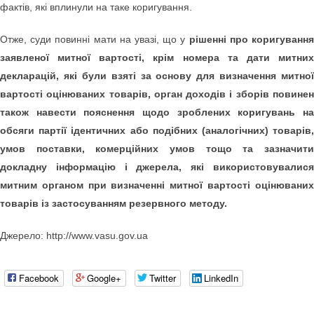
фактів, які вплинули на таке коригування.
Отже, суди повинні мати на увазі, що у
рішенні про коригуванн
заявленої митної вартості, крім номера та дати митних
декларацій, які були взяті за основу для визначення митної
вартості оцінюваних товарів, орган доходів і зборів повинен
також навести пояснення щодо зроблених коригувань на
обсяги партії ідентичних або подібних (аналогічних) товарів,
умов поставки, комерційних умов тощо та зазначити
докладну інформацію і джерела, які використовувалися
митним органом при визначенні митної вартості оцінюваних
товарів із застосуванням резервного методу.
Джерело: http://www.vasu.gov.ua
Facebook
Google+
Twitter
LinkedIn