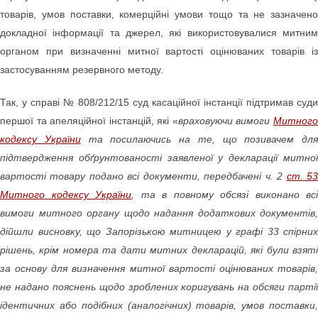
товарів, умов поставки, комерційні умови тощо та не зазначено
докладної інформації та джерел, які використовувалися митним
органом при визначенні митної вартості оцінюваних товарів із
застосуванням резервного методу.
Так, у справі № 808/212/15 суд касаційної інстанції підтримав суди
першої та апеляційної інстанцій, які «
враховуючи вимоги
Митног
кодексу України
та посилаючись на те, що позивачем для
підтвердження обґрунтованості заявленої у декларації митної
вартості товару подано всі документи, передбачені ч. 2
ст. 5
Митного кодексу України
, та в повному обсязі виконано всі
вимоги митного органу щодо надання додаткових документів,
дійшли висновку, що Запорізькою митницею у графі 33 спірних
рішень, крім номера та дати митних декларацій, які були взяті
за основу для визначення митної вартості оцінюваних товарів,
не надано пояснень щодо зроблених коригувань на обсяги партії
ідентичних або подібних (аналогічних) товарів, умов поставки,