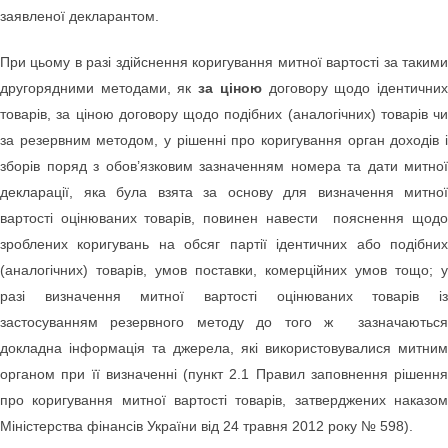
заявленої декларантом.
При цьому в разі здійснення коригування митної вартості за такими
другорядними методами, як
за ціною
договору щодо ідентични
товарів, за ціною договору щодо подібних (аналогічних) товарів чи
за резервним методом, у рішенні про коригування орган доходів і
зборів поряд з обов’язковим зазначенням номера та дати митної
декларації, яка була взята за основу для визначення митної
вартості оцінюваних товарів, повинен навести
пояснення щод
зроблених коригувань на обсяг партії ідентичних або подібних
(аналогічних) товарів, умов поставки, комерційних умов тощо; у
разі визначення митної вартості оцінюваних товарів із
застосуванням резервного методу до того ж зазначаються
докладна інформація та джерела, які використовувалися митним
органом при її визначенні (пункт 2.1 Правил заповнення рішення
про коригування митної вартості товарів, затверджених наказом
Міністерства фінансів України від 24 травня 2012 року № 598).