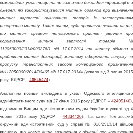
комерційних умов тощо та не зазначено докладної інформації та
джерел, які використовувалися митним органом при визначенні
митної вартості оцінюваних товарів із застосуванням
резервного методу. Таким чином, суди правильно вказали на те,
що митним органом неправомірно прийняті рішення про
коригування митної вартості товарів №
112050000/2014/000276/1 від 17.07.2014 та картку відмови в
прийнятті митної декларації, митному оформленні випуску чи
пропуску транспортних засобів комерційного призначення
№112050000/2014/00465 від 17.017.2014» (
ухвала від 3 липня 2015
року, ЄДРСР –
46545474
).
Аналогічна позиція викладена в ухвалі Одеського апеляційного
адміністративного суду від 27 січня 2015 року (ЄДРСР –
42495140
),
підтримана Вищим адміністративним судом України в ухвалі від 4
червня 2015 року (ЄДРСР –
44834420
). Так само Полтавський
окружний адміністративний суд у справі № 816/2913/14 дійшов
висновку, що «
саме лише зазначення у рішенні про коригування