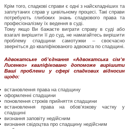
Крім того, спадкові справи є одні з найскладніших та
заплутаних справ у цивільному процесі. Такі справи
потребують глибоких знань спадкового права та
професіоналізму їх ведення в суді.
Тому якщо Ви бажаєте виграти справу в суді або
взагалі вирішити її до суд, не намагайтесь вирішити
проблему спадщини самотужки – своєчасно
зверніться до кваліфікованого адвоката по спадщині.
Адвокатське об’єднання «Адвокатська сім’я
Лисенко» кваліфіковано допоможе вирішити
Ваші проблеми у сфері спадкових відносин
щодо:
встановлення права на спадщину
оформленні спадщини
поновлення строків прийняття спадщини
встановлення права на обов’язкову частку у
спадщині
визнання заповіту недійсним
визнання свідоцтва про спадщину недійсним