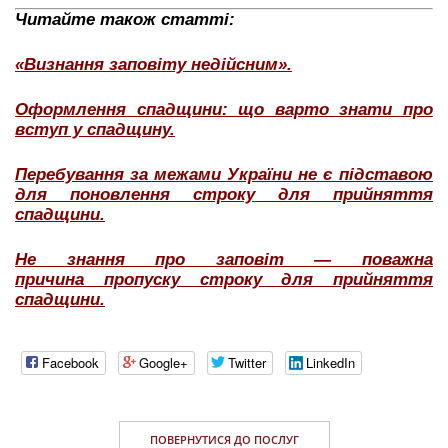
Читайте також статті:
«Визнання заповіту недійсним».
Оформлення спадщини: що варто знати про
вступ у спадщину.
Перебування за межами України не є підставою
для поновлення строку для прийняття
спадщини.
Не знання про заповіт — поважна
причина пропуску строку для прийняття
спадщини.
Facebook
Google+
Twitter
LinkedIn
ПОВЕРНУТИСЯ ДО ПОСЛУГ