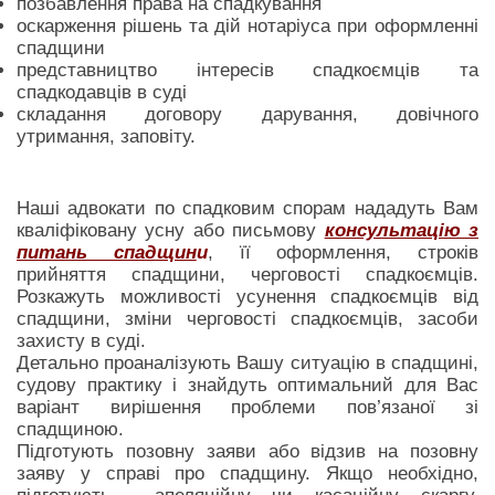
позбавлення права на спадкування
оскарження рішень та дій нотаріуса при оформленні
спадщини
представництво інтересів спадкоємців та
спадкодавців в суді
складання договору дарування, довічного
утримання, заповіту.
Наші адвокати по спадковим спорам нададуть Вам
кваліфіковану усну або письмову
консультацію з
питань спадщин
и
, її оформлення, строків
прийняття спадщини, черговості спадкоємців.
Розкажуть можливості усунення спадкоємців від
спадщини, зміни черговості спадкоємців, засоби
захисту в суді.
Детально проаналізують Вашу ситуацію в спадщині,
судову практику і знайдуть оптимальний для Вас
варіант вирішення проблеми пов’язаної зі
спадщиною.
Підготують позовну заяви або відзив на позовну
заяву у справі про спадщину. Якщо необхідно,