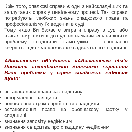
Крім того, спадкові справи є одні з найскладніших та
заплутаних справ у цивільному процесі. Такі справи
потребують глибоких знань спадкового права та
професіоналізму їх ведення в суді.
Тому якщо Ви бажаєте виграти справу в суді або
взагалі вирішити її до суд, не намагайтесь вирішити
проблему спадщини самотужки – своєчасно
зверніться до кваліфікованого адвоката по спадщині.
Адвокатське об’єднання «Адвокатська сім’я
Лисенко» кваліфіковано допоможе вирішити
Ваші проблеми у сфері спадкових відносин
щодо:
встановлення права на спадщину
оформленні спадщини
поновлення строків прийняття спадщини
встановлення права на обов’язкову частку у
спадщині
визнання заповіту недійсним
визнання свідоцтва про спадщину недійсним