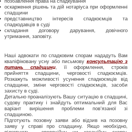
позбавлення права на спадкування
оскарження рішень та дій нотаріуса при оформленні
спадщини
представництво інтересів спадкоємців та
спадкодавців в суді
складання договору дарування, довічного
утримання, заповіту.
Наші адвокати по спадковим спорам нададуть Вам
кваліфіковану усну або письмову
консультацію з
питань спадщин
и
, її оформлення, строків
прийняття спадщини, черговості спадкоємців.
Розкажуть можливості усунення спадкоємців від
спадщини, зміни черговості спадкоємців, засоби
захисту в суді.
Детально проаналізують Вашу ситуацію в спадщині,
судову практику і знайдуть оптимальний для Вас
варіант вирішення проблеми пов’язаної зі
спадщиною.
Підготують позовну заяви або відзив на позовну
заяву у справі про спадщину. Якщо необхідно,