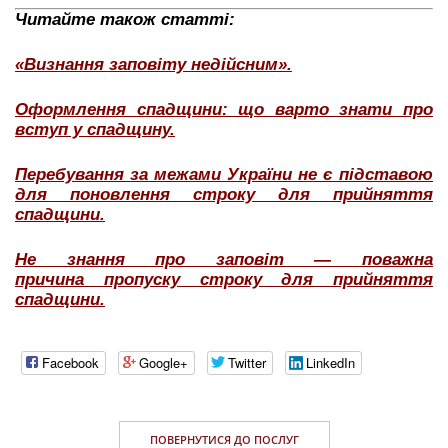
Читайте також статті:
«Визнання заповіту недійсним».
Оформлення спадщини: що варто знати про
вступ у спадщину.
Перебування за межами України не є підставою
для поновлення строку для прийняття
спадщини.
Не знання про заповіт — поважна
причина пропуску строку для прийняття
спадщини.
Facebook
Google+
Twitter
LinkedIn
ПОВЕРНУТИСЯ ДО ПОСЛУГ