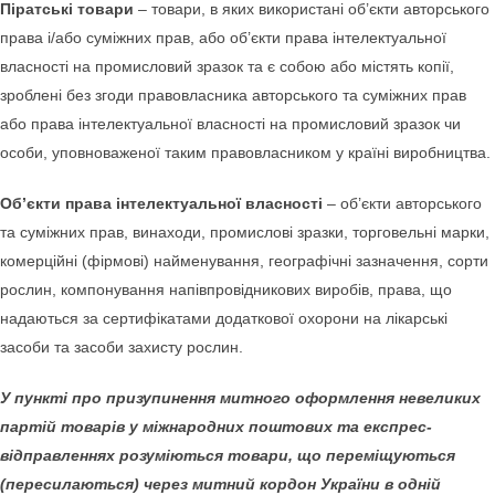
Піратські товари
– товари, в яких використані об’єкти авторського
права і/або суміжних прав, або об’єкти права інтелектуальної
власності на промисловий зразок та є собою або містять копії,
зроблені без згоди правовласника авторського та суміжних прав
або права інтелектуальної власності на промисловий зразок чи
особи, уповноваженої таким правовласником у країні виробництва.
Об’єкти права інтелектуальної власності
– об’єкти авторського
та суміжних прав, винаходи, промислові зразки, торговельні марки,
комерційні (фірмові) найменування, географічні зазначення, сорти
рослин, компонування напівпровідникових виробів, права, що
надаються за сертифікатами додаткової охорони на лікарські
засоби та засоби захисту рослин.
У пункті про призупинення митного оформлення невеликих
партій товарів у міжнародних поштових та експрес-
відправленнях розуміються товари, що перемiщуються
(пересилаються) через митний кордон України в одній