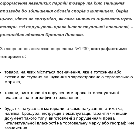
оформлення невеликих партій товару та їхнє знищення
призведе до збільшення обсягів спорів з митницею. Окрім
цього, чітко не зрозуміло, як саме митники оцінюватимуть
товари, які порушують права інтелектуальної власності, –
розповідає адвокат Ярослав Лисенко.
За запропонованим законопроектом №1230,
контрафактними
товарами є:
товари, на яких міститься позначення, яке є тотожним або
схожим до ступеня змішування з зареєстрованою торговельною
маркою;
товари, виготовлені з порушенням права інтелектуальної
власності на географічне позначення;
будь-які пакувальні матеріали, а саме пакування, етикетка,
наліпка, брошура, інструкція з експлуатації, гарантія чи інший
документ такого типу, виготовлені з порушенням права
інтелектуальної власності на торговельну марку або географічне
зазначення.