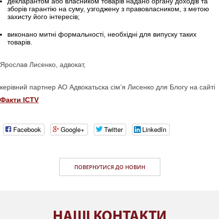
декларантом або власником товарів надано органу доходів та
зборів гарантію на суму, узгоджену з правовласником, з метою
захисту його інтересів;
виконано митні формальності, необхідні для випуску таких
товарів.
Ярослав Лисенко, адвокат,
керівний партнер АО Адвокатьска сім’я Лисенко для Блогу на сайті
Факти ICTV
Facebook
Google+
Twitter
LinkedIn
ПОВЕРНУТИСЯ ДО НОВИН
НАШI КОНТАКТИ