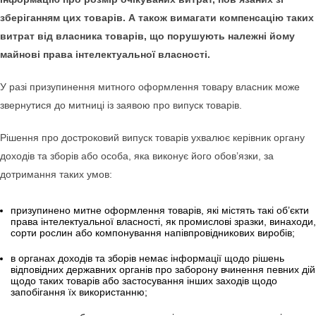
зберіганням цих товарів. А також вимагати компенсацію таких
витрат від власника товарів, що порушують належнi йому
майнові права інтелектуальної власності.
У разі призупинення митного оформлення товару власник може
звернутися до митниці із заявою про випуск товарів.
Рішення про достроковий випуск товарів ухвалює керівник органу
доходів та зборів або особа, яка виконує його обов’язки, за
дотримання таких умов:
призупинено митне оформлення товарів, які містять такі об’єкти
права інтелектуальної власності, як промислові зразки, винаходи,
сорти рослин або компонування напівпровідникових виробів;
в органах доходів та зборів немає інформації щодо рішень
відповідних державних органів про заборону вчинення певних дій
щодо таких товарів або застосування інших заходів щодо
запобігання їх використанню;