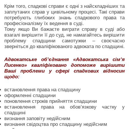
Крім того, спадкові справи є одні з найскладніших та
заплутаних справ у цивільному процесі. Такі справи
потребують глибоких знань спадкового права та
професіоналізму їх ведення в суді.
Тому якщо Ви бажаєте виграти справу в суді або
взагалі вирішити її до суд, не намагайтесь вирішити
проблему спадщини самотужки – своєчасно
зверніться до кваліфікованого адвоката по спадщині.
Адвокатське об’єднання «Адвокатська сім’я
Лисенко» кваліфіковано допоможе вирішити
Ваші проблеми у сфері спадкових відносин
щодо:
встановлення права на спадщину
оформленні спадщини
поновлення строків прийняття спадщини
встановлення права на обов’язкову частку у
спадщині
визнання заповіту недійсним
визнання свідоцтва про спадщину недійсним