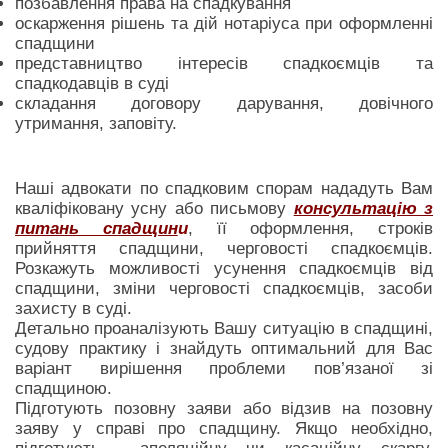
позбавлення права на спадкування
оскарження рішень та дій нотаріуса при оформленні
спадщини
представництво інтересів спадкоємців та
спадкодавців в суді
складання договору дарування, довічного
утримання, заповіту.
Наші адвокати по спадковим спорам нададуть Вам
кваліфіковану усну або письмову
консультацію з
питань спадщин
и
, її оформлення, строків
прийняття спадщини, черговості спадкоємців.
Розкажуть можливості усунення спадкоємців від
спадщини, зміни черговості спадкоємців, засоби
захисту в суді.
Детально проаналізують Вашу ситуацію в спадщині,
судову практику і знайдуть оптимальний для Вас
варіант вирішення проблеми пов’язаної зі
спадщиною.
Підготують позовну заяви або відзив на позовну
заяву у справі про спадщину. Якщо необхідно,