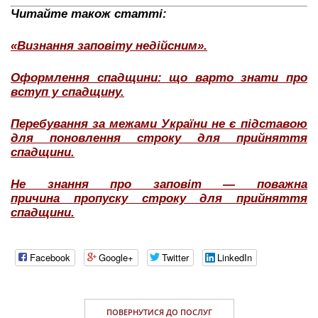
Читайте також статті:
«Визнання заповіту недійсним».
Оформлення спадщини: що варто знати про
вступ у спадщину.
Перебування за межами України не є підставою
для поновлення строку для прийняття
спадщини.
Не знання про заповіт — поважна
причина пропуску строку для прийняття
спадщини.
Facebook
Google+
Twitter
LinkedIn
ПОВЕРНУТИСЯ ДО ПОСЛУГ