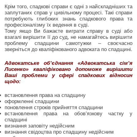
Крім того, спадкові справи є одні з найскладніших та
заплутаних справ у цивільному процесі. Такі справи
потребують глибоких знань спадкового права та
професіоналізму їх ведення в суді.
Тому якщо Ви бажаєте виграти справу в суді або
взагалі вирішити її до суд, не намагайтесь вирішити
проблему спадщини самотужки – своєчасно
зверніться до кваліфікованого адвоката по спадщині.
Адвокатське об’єднання «Адвокатська сім’я
Лисенко» кваліфіковано допоможе вирішити
Ваші проблеми у сфері спадкових відносин
щодо:
встановлення права на спадщину
оформленні спадщини
поновлення строків прийняття спадщини
встановлення права на обов’язкову частку у
спадщині
визнання заповіту недійсним
визнання свідоцтва про спадщину недійсним