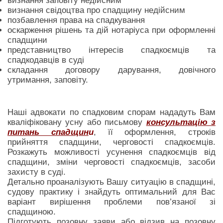
визнання заповіту недійсним
визнання свідоцтва про спадщину недійсним
позбавлення права на спадкування
оскарження рішень та дій нотаріуса при оформленні
спадщини
представництво інтересів спадкоємців та
спадкодавців в суді
складання договору дарування, довічного
утримання, заповіту.
Наші адвокати по спадковим спорам нададуть Вам
кваліфіковану усну або письмову
консультацію з
питань спадщин
и
, її оформлення, строків
прийняття спадщини, черговості спадкоємців.
Розкажуть можливості усунення спадкоємців від
спадщини, зміни черговості спадкоємців, засоби
захисту в суді.
Детально проаналізують Вашу ситуацію в спадщині,
судову практику і знайдуть оптимальний для Вас
варіант вирішення проблеми пов’язаної зі
спадщиною.
Підготують позовну заяви або відзив на позовну