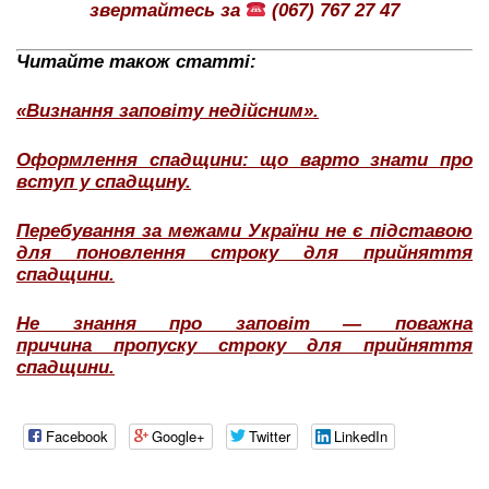
звертайтесь за
(067) 767 27 47
Читайте також статті:
«Визнання заповіту недійсним».
Оформлення спадщини: що варто знати про
вступ у спадщину.
Перебування за межами України не є підставою
для поновлення строку для прийняття
спадщини.
Не знання про заповіт — поважна
причина пропуску строку для прийняття
спадщини.
Facebook
Google+
Twitter
LinkedIn