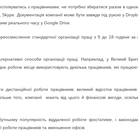
спілкуватись з працівниками, не потрібно збиратися разом в одно
, Skype. Документація компанії може бути завжди під рукою у Drop
имі реального часу у Google Drive.
реосмислення стандартної організації праці з 9 до 18 години з
ьтернативні способи організації праці. Наприклад, у Великій Бри
одне робоче місце використовують декілька працівників, які працю
и дистанційної роботи працівників: великий відсоток працівник
Більше того, компанії мають від цього й фінансові вигоди, оскіл
тньому популярність віддаленої роботи зростатиме, і законодав
ї роботи працівників та зменшення офісів.