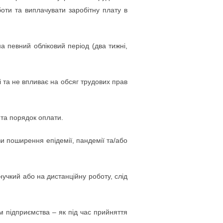
оти та виплачувати заробітну плату в
 певний обліковий період (два тижні,
і та не впливає на обсяг трудових прав
 та порядок оплати.
зи поширення епідемії, пандемії та/або
нучкий або на дистанційну роботу, слід
 підприємства – як під час прийняття