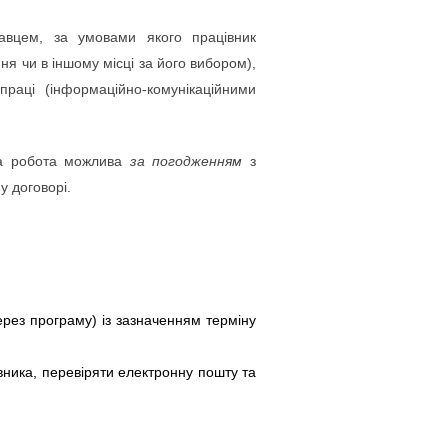
авцем, за умовами якого працівник
я чи в іншому місці за його вибором),
праці (інформаційно-комунікаційними
на робота можлива
за погодженням
з
у договорі.
ерез програму) із зазначенням терміну
івника, перевіряти електронну пошту та