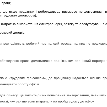
 праці;
у, що якщо працівник і роботодавець письмово не домовилися п
ні трудовим договором);
итрат за використання електроенергії, зв’язку та обслуговування
роковий договір.
ики розподіляють робочий час на свій розсуд, на них не поширюю
роботодавцю право домовитися з працівником про інший порядок т
орів є «трудовим фрілансом», де працівнику надається більше пр
ганізувати роботу офісів.
 для бізнесу: це знизить ризик поширення захворювання, зменшить
ності, яку раніше вони витрачали на проїзд з дому до офісу.