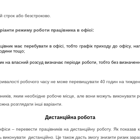
й строк або безстроково.
ріанти режиму роботи працівника в офісі:
цівник має перебувати в офісі, тобто графік приходу до офісу, на
години тощо;
ник на власний розсуд визначає періоди роботи, тобто без визначен
ривалості робочого часу не може перевищувати 40 годин на тижден
ників, яким необхідне робоче місце, але вони можуть виконувати р
ожна розглядати інші варіанти.
Дистанційна робота
фіси – перевести працівників на дистанційну роботу. Як показав к
ь виконувати дистанційно. Це також дасть змогу знизити ризик зар