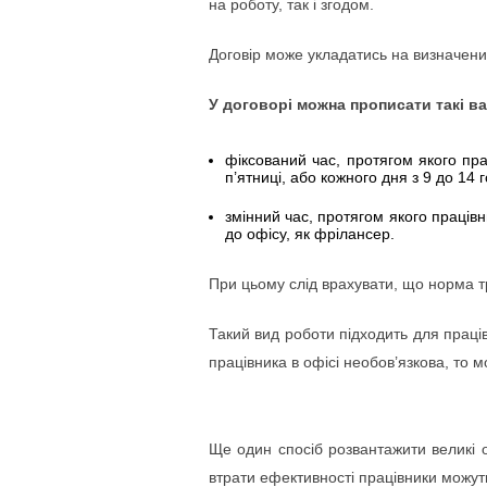
на роботу, так і згодом.
Договір може укладатись на визначени
У договорі можна прописати такі ва
фіксований час, протягом якого пра
п’ятниці, або кожного дня з 9 до 14 
змінний час, протягом якого праців
до офісу, як фрілансер.
При цьому слід врахувати, що норма т
Такий вид роботи підходить для праців
працівника в офісі необов’язкова, то м
Ще один спосіб розвантажити великі о
втрати ефективності працівники можут