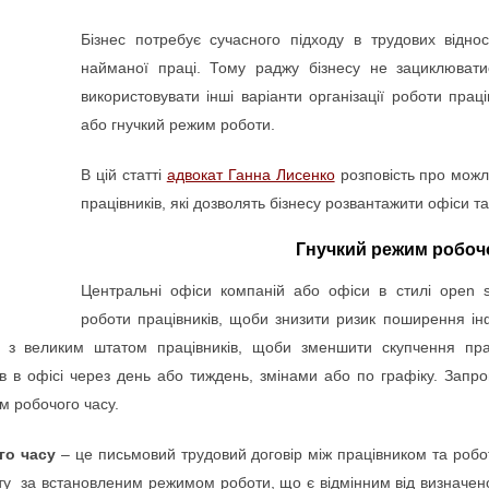
Бізнес потребує сучасного підходу в трудових відно
найманої праці. Тому
раджу бізнесу не зациклюват
використовувати інші варіанти організації роботи прац
або гнучкий режим роботи.
В цій статті
адвокат Ганна Лисенко
розповість про можл
працівників, які дозволять бізнесу розвантажити офіси т
Гнучкий режим робоч
Центральні офіси компаній або офіси в стилі open 
роботи працівників, щоби знизити ризик поширення ін
м з великим штатом працівників, щоби зменшити скупчення пра
ків в офісі через день або тиждень, змінами або по графіку. Зап
м робочого часу.
го часу
– це письмовий трудовий договір між працівником та робо
оту за встановленим режимом роботи, що є відмінним від визначен