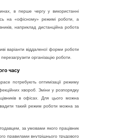
синах, в перше чергу у використанні
ись на «офісному» режимі роботи, а
івників, наприклад дистанційна робота
иві варіанти віддаленої форми роботи
а перезагрузити організацію роботи.
ого часу
space потребують оптимізації режиму
фекційних хвороб. Зміни у розпорядку
цівників в офісах. Для цього можна
ровадити такий режим роботи можна за
тодавцем, за умовами якого працівник
ого правилами внутрішнього трудового