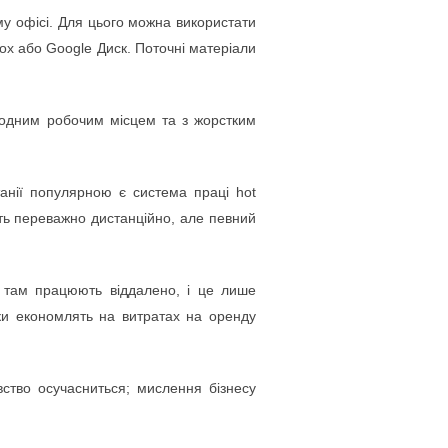
му офісі. Для цього можна використати
box або Google Диск. Поточні матеріали
а одним робочим місцем та з жорстким
танії популярною є система праці hot
ють переважно дистанційно, але певний
ів там працюють віддалено, і це лише
ьки економлять на витратах на оренду
ство осучасниться; мислення бізнесу