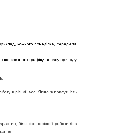
приклад, кожного понеділка, середи та
ня конкретного графіку та часу приходу
ь.
оботу в різний час. Якщо ж присутність
арантин, більшість офісної роботи без
аження.