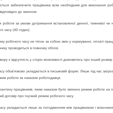
ується забезпечити працівника всім необхідним для виконання роб
відповідно до законом.
 роботи за умови дотримання встановленої денної, тижневої чи на
о часу (40 годин).
у робочого часу не тягне за собою змін у нормуванні, оплаті прац
внику проводиться в повному обсязі.
вору є відсутність у сторін можливості домовитись про інший розмір
су обов’язково укладається в письмовій формі. Лише під час загро
ежим роботи за наказом роботодавця.
рантину працівників, яким наказом було змінено режим роботи на г
ий договір про гнучкий режим робочого часу.
асу укладається лише за погодженням між працівником і власником