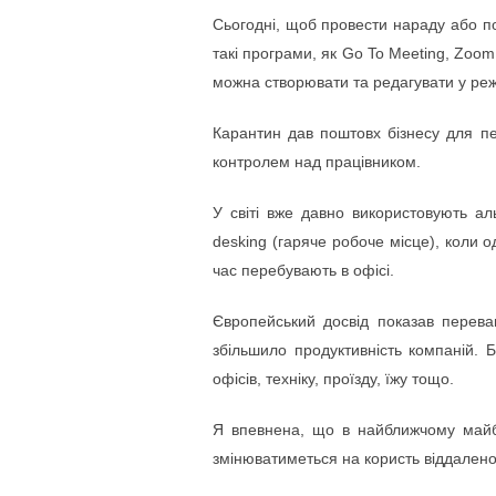
Сьогодні, щоб провести нараду або по
такі програми, як Go To Meeting, Zoom
можна створювати та редагувати у реж
Карантин дав поштовх бізнесу для пе
контролем над працівником.
У світі вже давно використовують ал
desking (гаряче робоче місце), коли 
час перебувають в офісі.
Європейський досвід показав переваг
збільшило продуктивність компаній. 
офісів, техніку, проїзду, їжу тощо.
Я впевнена, що в найближчому майбу
змінюватиметься на користь віддалено