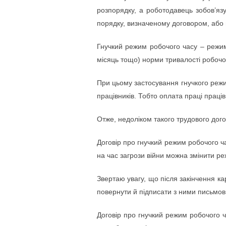
розпорядку, а роботодавець зобов’яз
порядку, визначеному договором, або 
Гнучкий режим робочого часу – режим
місяць тощо) норми тривалості робочог
При цьому застосування гнучкого режим
працівників. Тобто оплата праці праці
Отже, недоліком такого трудового дого
Договір про гнучкий режим робочого ча
на час загрози війни можна змінити р
Звертаю увагу, що після закінчення ка
повернути й підписати з ними письмов
Договір про гнучкий режим робочого ч