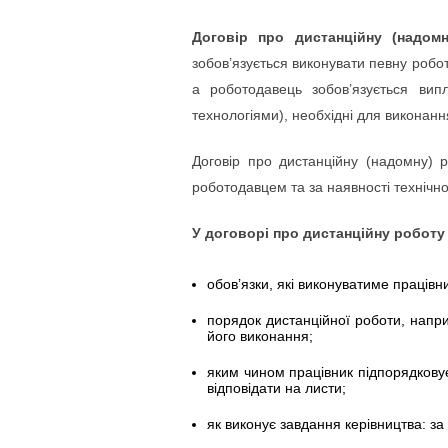
Договір про дистанційну (надо
зобов’язується виконувати певну робо
а роботодавець зобов’язується випл
технологіями), необхідні для виконанн
Договір про дистанційну (надомну) 
роботодавцем та за наявності технічн
У договорі про дистанційну роботу 
обов’язки, які виконуватиме працівни
порядок дистанційної роботи, напр
його виконання;
яким чином працівник підпорядковує
відповідати на листи;
як виконує завдання керівництва: за