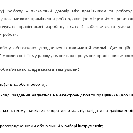
мну) роботу
– письмовий договір між працівником та роботод
ту поза межами приміщення роботодавця (за місцем його проживанн
ачувати працівникові заробітну плату й забезпечувати умови 
я роботи.
роботу обов’язково укладається в
письмовій формі
. Дистанцій
ої можливості. Тому раджу домовитися про умови праці в письмовом
обов’язково слід вказати такі умови:
к (вид та обсяг роботи);
иклад, завдання надається на електронну пошту працівника (або ч
ться та кому, наскільки оперативно має відповідати на дзвінки кер
 розпорядженнями або вільний у виборі інструментів;