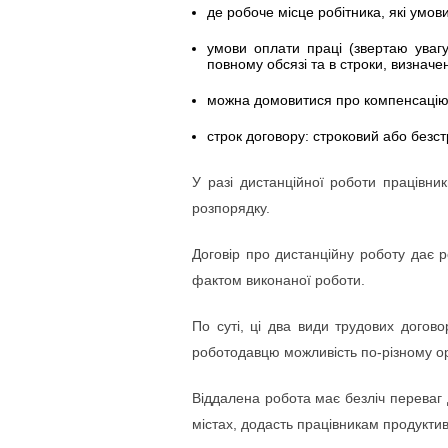
де робоче місце робітника, які умови
умови оплати праці (звертаю уваг
повному обсязі та в строки, визначе
можна домовитися про компенсацію в
строк договору: строковий або безст
У разі дистанційної роботи працівн
розпорядку.
Договір про дистанційну роботу дає 
фактом виконаної роботи.
По суті, ці два види трудових догов
роботодавцю можливість по-різному ор
Віддалена робота має безліч переваг
містах, додасть працівникам продуктив