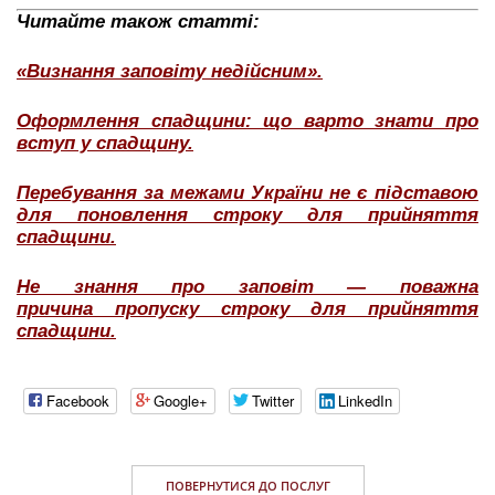
Читайте також статті:
«Визнання заповіту недійсним».
Оформлення спадщини: що варто знати про
вступ у спадщину.
Перебування за межами України не є підставою
для поновлення строку для прийняття
спадщини.
Не знання про заповіт — поважна
причина пропуску строку для прийняття
спадщини.
Facebook
Google+
Twitter
LinkedIn
ПОВЕРНУТИСЯ ДО ПОСЛУГ