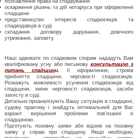
позбавлення права на спадкування
оскарження рішень та дій нотаріуса при оформленні
спадщини
представництво інтересів спадкоємців та
спадкодавців в суді
складання договору дарування, довічного
утримання, заповіту.
Наші адвокати по спадковим спорам нададуть Вам
кваліфіковану усну або письмову
консультацію з
питань спадщин
и
, її оформлення, строків
прийняття спадщини, черговості спадкоємців.
Розкажуть можливості усунення спадкоємців від
спадщини, зміни черговості спадкоємців, засоби
захисту в суді.
Детально проаналізують Вашу ситуацію в спадщині,
судову практику і знайдуть оптимальний для Вас
варіант вирішення проблеми пов’язаної зі
спадщиною.
Підготують позовну заяви або відзив на позовну
заяву у справі про спадщину. Якщо необхідно,