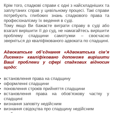
Крім того, спадкові справи є одні з найскладніших та
заплутаних справ у цивільному процесі. Такі справи
потребують глибоких знань спадкового права та
професіоналізму їх ведення в суді.
Тому якщо Ви бажаєте виграти справу в суді або
взагалі вирішити її до суд, не намагайтесь вирішити
проблему спадщини самотужки – своєчасно
зверніться до кваліфікованого адвоката по спадщині.
Адвокатське об’єднання «Адвокатська сім’я
Лисенко» кваліфіковано допоможе вирішити
Ваші проблеми у сфері спадкових відносин
щодо:
встановлення права на спадщину
оформленні спадщини
поновлення строків прийняття спадщини
встановлення права на обов’язкову частку у
спадщині
визнання заповіту недійсним
визнання свідоцтва про спадщину недійсним