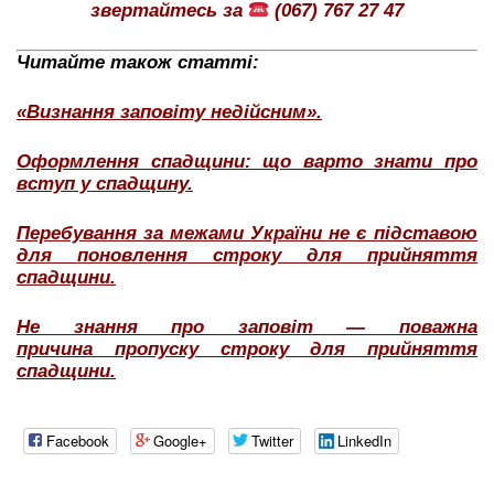
звертайтесь за
(067) 767 27 47
Читайте також статті:
«Визнання заповіту недійсним».
Оформлення спадщини: що варто знати про
вступ у спадщину.
Перебування за межами України не є підставою
для поновлення строку для прийняття
спадщини.
Не знання про заповіт — поважна
причина пропуску строку для прийняття
спадщини.
Facebook
Google+
Twitter
LinkedIn