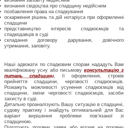
визнання заповіту недійсним
визнання свідоцтва про спадщину недійсним
позбавлення права на спадкування
оскарження рішень та дій нотаріуса при оформленні
спадщини
представництво інтересів спадкоємців та
спадкодавців в суді
складання договору дарування, довічного
утримання, заповіту.
Наші адвокати по спадковим спорам нададуть Вам
кваліфіковану усну або письмову
консультацію з
питань спадщин
и
, її оформлення, строків
прийняття спадщини, черговості спадкоємців.
Розкажуть можливості усунення спадкоємців від
спадщини, зміни черговості спадкоємців, засоби
захисту в суді.
Детально проаналізують Вашу ситуацію в спадщині,
судову практику і знайдуть оптимальний для Вас
варіант вирішення проблеми пов’язаної зі
спадщиною.
Підготують позовну заяви або відзив на позовну