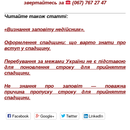
звертайтесь за
(067) 767 27 47
Читайте також статті:
«Визнання заповіту недійсним».
Оформлення спадщини: що варто знати про
вступ у спадщину.
Перебування за межами України не є підставою
для поновлення строку для прийняття
спадщини.
Не знання про заповіт — поважна
причина пропуску строку для прийняття
спадщини.
Facebook
Google+
Twitter
LinkedIn