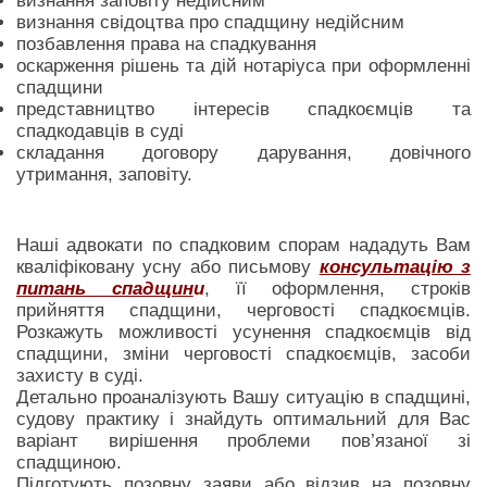
визнання заповіту недійсним
визнання свідоцтва про спадщину недійсним
позбавлення права на спадкування
оскарження рішень та дій нотаріуса при оформленні
спадщини
представництво інтересів спадкоємців та
спадкодавців в суді
складання договору дарування, довічного
утримання, заповіту.
Наші адвокати по спадковим спорам нададуть Вам
кваліфіковану усну або письмову
консультацію з
питань спадщин
и
, її оформлення, строків
прийняття спадщини, черговості спадкоємців.
Розкажуть можливості усунення спадкоємців від
спадщини, зміни черговості спадкоємців, засоби
захисту в суді.
Детально проаналізують Вашу ситуацію в спадщині,
судову практику і знайдуть оптимальний для Вас
варіант вирішення проблеми пов’язаної зі
спадщиною.
Підготують позовну заяви або відзив на позовну