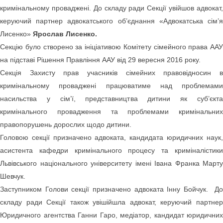
кримінальному проваджені. До складу ради Секції увійшов адвокат,
керуючий партнер адвокатського об’єднання «Адвокатська сім’я
Лисенко»
Ярослав Лисенко.
Секцію було створено за ініціативою Комітету сімейного права ААУ
на підставі Рішення Правління ААУ від 29 вересня 2016 року.
Секція Захисту прав учасників сімейних правовідносин в
кримінальному проваджені працюватиме над проблемами
насильства у сім’ї, представництва дитини як суб’єкта
кримінального провадження та пр
облемами кримінальних
правопорушень дорослих щодо дитини.
Головою секції призначено адвоката, кандидата юридичних наук,
асистента кафедри кримінального процесу та криміналістики
Львівського національного університету імені Івана Франка Марту
Шевчук.
Заступником Голови секції призначено адвоката Інну Бойчук.
До
складу ради Секції також увішійшла адвокат, керуючий партнер
Юридичного агентства Ганни Гаро, медіатор, кандидат юридичних